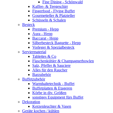
Fine Dining - Schönwald
Kaffee- & Teegeschirr
Fingerfood - Flying Buffet
Gourmetteller & Platzteller
Schüsseln & Schalen
Besteck
Premium - Hepp
Aura - Hepp
Baccarat - Hepp
Silberbesteck Baguette - Hepp
Vorleger & Spezialbesteck
Serviermaterial
Tablettes & Co
Flaschenkühler & Champagnerbowlen
Salz, Pfeffer & Sauciere
Alles für den Raucher
Barzubehör
Buffetzubehör
Warmhaltetechnik - Buffet
Buffetplatten & Etageren
Körbe in div. Größen
sonstiges Equipment fürs Buffet
Dekoration
Kerzenleuchter & Vasen
Geräte kochen / kühlen