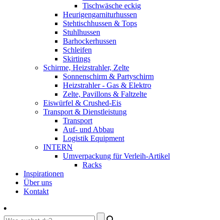
Tischwäsche eckig
Heurigengarniturhussen
Stehtischhussen & Tops
Stuhlhussen
Barhockerhussen
Schleifen
Skirtings
Schirme, Heizstrahler, Zelte
Sonnenschirm & Partyschirm
Heizstrahler - Gas & Elektro
Zelte, Pavillons & Faltzelte
Eiswürfel & Crushed-Eis
Transport & Dienstleistung
Transport
Auf- und Abbau
Logistik Equipment
INTERN
Umverpackung für Verleih-Artikel
Racks
Inspirationen
Über uns
Kontakt