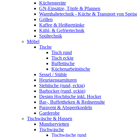
Küchengeräte
GN-Einsätze, Töpfe & Pfannen
Warmhaltetechnik - Küche & Transport von Speis
Grillen
Kaffee & Heißgetränke
Kühl- & Gefriertechnik
Spültechnik
Möbel
Tische
Tisch rund
Tisch eckig
Buffettische
Küchenarbeitstische
Sessel / Stühle
Heurigengarnituren
Stehtische (rund, eckig)
Barhocker (rund, eckig)
Design Hochtische inkl. Hocker
Bar-, Buffettheken & Rednerpulte
Paravent & Absperrkordeln
Garderobe
Tischwäsche & Hussen
Mundservietten
Tischwäsche
Tischwäsche rund