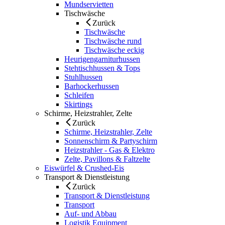
Mundservietten
Tischwäsche
Zurück
Tischwäsche
Tischwäsche rund
Tischwäsche eckig
Heurigengarniturhussen
Stehtischhussen & Tops
Stuhlhussen
Barhockerhussen
Schleifen
Skirtings
Schirme, Heizstrahler, Zelte
Zurück
Schirme, Heizstrahler, Zelte
Sonnenschirm & Partyschirm
Heizstrahler - Gas & Elektro
Zelte, Pavillons & Faltzelte
Eiswürfel & Crushed-Eis
Transport & Dienstleistung
Zurück
Transport & Dienstleistung
Transport
Auf- und Abbau
Logistik Equipment