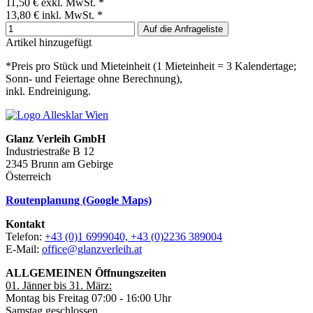
11,50 €
exkl. MwSt. *
13,80 €
inkl. MwSt. *
Auf die Anfrageliste
Artikel hinzugefügt
*Preis pro Stück und Mieteinheit (1 Mieteinheit = 3 Kalendertage;
Sonn- und Feiertage ohne Berechnung),
inkl. Endreinigung.
Glanz Verleih GmbH
Industriestraße B 12
2345 Brunn am Gebirge
Österreich
Routenplanung (Google Maps)
Kontakt
Telefon:
+43 (0)1 6999040, +43 (0)2236 389004
E-Mail:
office@glanzverleih.at
ALLGEMEINEN Öffnungszeiten
01. Jänner bis 31. März:
Montag bis Freitag 07:00 - 16:00 Uhr
Samstag geschlossen