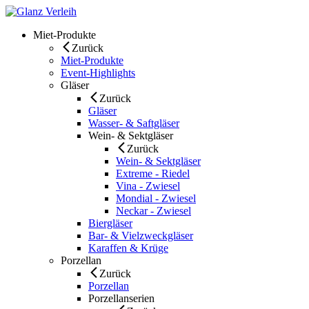
Skip
to
Miet-Produkte
content
Zurück
Miet-Produkte
Event-Highlights
Gläser
Zurück
Gläser
Wasser- & Saftgläser
Wein- & Sektgläser
Zurück
Wein- & Sektgläser
Extreme - Riedel
Vina - Zwiesel
Mondial - Zwiesel
Neckar - Zwiesel
Biergläser
Bar- & Vielzweckgläser
Karaffen & Krüge
Porzellan
Zurück
Porzellan
Porzellanserien