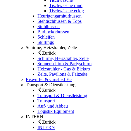
Tischwäsche
Tischwäsche rund
Tischwäsche eckig
Heurigengarniturhussen
Stehtischhussen & Tops
Stuhlhussen
Barhockerhussen
Schleifen
Skirtings
Schirme, Heizstrahler, Zelte
Zurück
Schirme, Heizstrahler, Zelte
Sonnenschirm & Partyschirm
Heizstrahler - Gas & Elektro
Zelte, Pavillons & Faltzelte
Eiswürfel & Crushed-Eis
Transport & Dienstleistung
Zurück
Transport & Dienstleistung
Transport
Auf- und Abbau
Logistik Equipment
INTERN
Zurück
INTERN