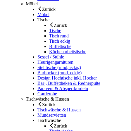
Möbel
Zurück
Möbel
Tische
Zurück
Tische
Tisch rund
Tisch eckig
Buffettische
Küchenarbeitstische
Sessel / Stühle
Heurigengarnituren
Stehtische (rund, eckig)
Barhocker (rund, eckig)
Design Hochtische inkl. Hocker
Bar-, Buffettheken & Rednerpulte
Paravent & Absperrkordeln
Garderobe
Tischwäsche & Hussen
Zurück
Tischwäsche & Hussen
Mundservietten
Tischwäsche
Zurück