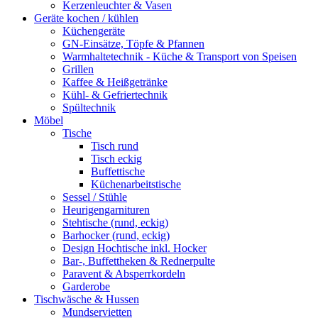
Kerzenleuchter & Vasen
Geräte kochen / kühlen
Küchengeräte
GN-Einsätze, Töpfe & Pfannen
Warmhaltetechnik - Küche & Transport von Speisen
Grillen
Kaffee & Heißgetränke
Kühl- & Gefriertechnik
Spültechnik
Möbel
Tische
Tisch rund
Tisch eckig
Buffettische
Küchenarbeitstische
Sessel / Stühle
Heurigengarnituren
Stehtische (rund, eckig)
Barhocker (rund, eckig)
Design Hochtische inkl. Hocker
Bar-, Buffettheken & Rednerpulte
Paravent & Absperrkordeln
Garderobe
Tischwäsche & Hussen
Mundservietten