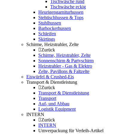
Tischwäsche rund
Tischwäsche eckig
Heurigengarniturhussen
Stehtischhussen & Tops
Stuhlhussen
Barhockerhussen
Schleifen
Skirtings
Schirme, Heizstrahler, Zelte
Zurück
Schirme, Heizstrahler, Zelte
Sonnenschirm & Partyschirm
Heizstrahler - Gas & Elektro
Zelte, Pavillons & Faltzelte
Eiswürfel & Crushed-Eis
Transport & Dienstleistung
Zurück
Transport & Dienstleistung
Transport
Auf- und Abbau
Logistik Equipment
INTERN
Zurück
INTERN
Umverpackung für Verleih-Artikel