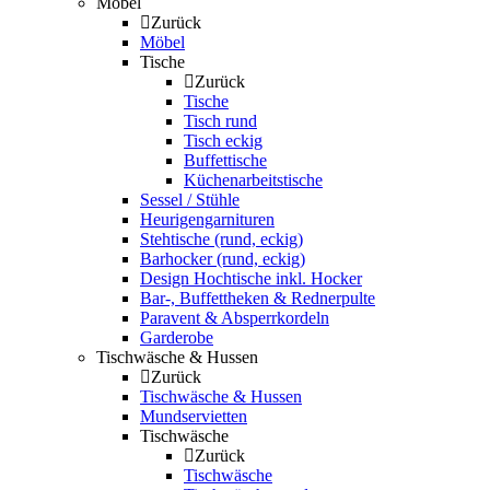
Möbel
Zurück
Möbel
Tische
Zurück
Tische
Tisch rund
Tisch eckig
Buffettische
Küchenarbeitstische
Sessel / Stühle
Heurigengarnituren
Stehtische (rund, eckig)
Barhocker (rund, eckig)
Design Hochtische inkl. Hocker
Bar-, Buffettheken & Rednerpulte
Paravent & Absperrkordeln
Garderobe
Tischwäsche & Hussen
Zurück
Tischwäsche & Hussen
Mundservietten
Tischwäsche
Zurück
Tischwäsche