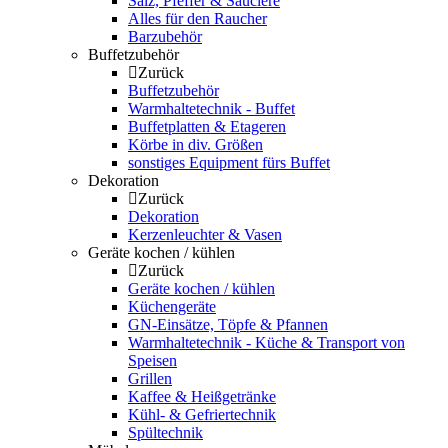
Salz, Pfeffer & Sauciere
Alles für den Raucher
Barzubehör
Buffetzubehör
Zurück
Buffetzubehör
Warmhaltetechnik - Buffet
Buffetplatten & Etageren
Körbe in div. Größen
sonstiges Equipment fürs Buffet
Dekoration
Zurück
Dekoration
Kerzenleuchter & Vasen
Geräte kochen / kühlen
Zurück
Geräte kochen / kühlen
Küchengeräte
GN-Einsätze, Töpfe & Pfannen
Warmhaltetechnik - Küche & Transport von
Speisen
Grillen
Kaffee & Heißgetränke
Kühl- & Gefriertechnik
Spültechnik