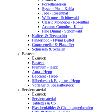
Porzellanserien
System Plus - Kahla
Jade - Rosenthal
Wellcome - Schönwald
Classic Monbijou - Rosenthal
Accanto Cumulus - Kahla
Fine Dining - Schönwald
Kaffee- & Teegeschirr
Fingerfood - Flying Buffet
Gourmetteller & Platzteller
Schüsseln & Schalen
Besteck
Zurück
Besteck
Premium - Hepp
Aura - Hepp
Baccarat - Hepp
Silberbesteck Baguette - Hepp
Vorleger & Spezialbesteck
Serviermaterial
Zurück
Serviermaterial
Tablettes & Co
Flaschenkühler & Champagnerbowlen