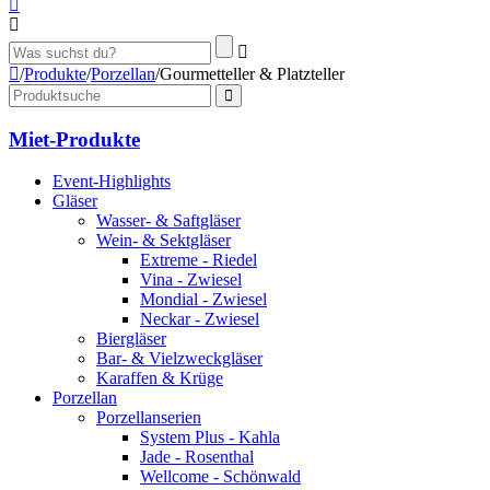
/
Produkte
/
Porzellan
/
Gourmetteller & Platzteller
Miet-Produkte
Event-Highlights
Gläser
Wasser- & Saftgläser
Wein- & Sektgläser
Extreme - Riedel
Vina - Zwiesel
Mondial - Zwiesel
Neckar - Zwiesel
Biergläser
Bar- & Vielzweckgläser
Karaffen & Krüge
Porzellan
Porzellanserien
System Plus - Kahla
Jade - Rosenthal
Wellcome - Schönwald