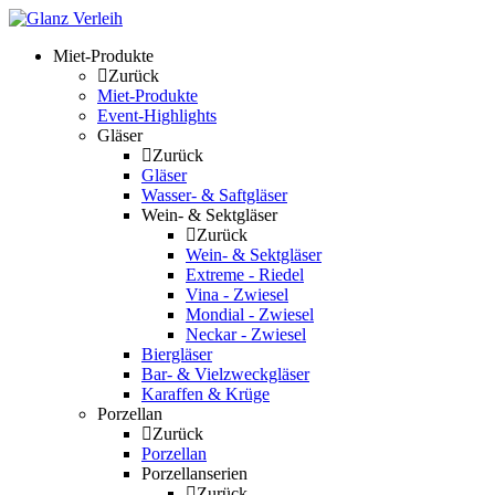
Skip
to
Miet-Produkte
content
Zurück
Miet-Produkte
Event-Highlights
Gläser
Zurück
Gläser
Wasser- & Saftgläser
Wein- & Sektgläser
Zurück
Wein- & Sektgläser
Extreme - Riedel
Vina - Zwiesel
Mondial - Zwiesel
Neckar - Zwiesel
Biergläser
Bar- & Vielzweckgläser
Karaffen & Krüge
Porzellan
Zurück
Porzellan
Porzellanserien
Zurück