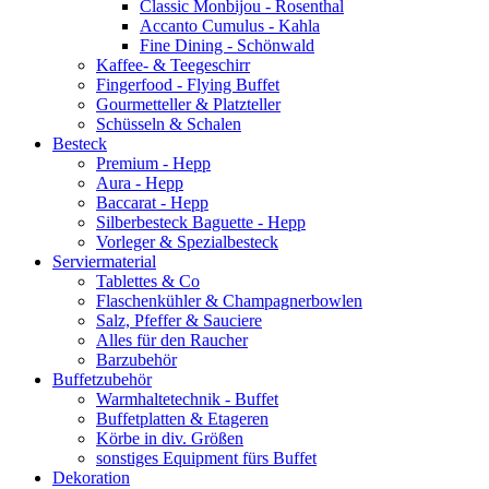
Classic Monbijou - Rosenthal
Accanto Cumulus - Kahla
Fine Dining - Schönwald
Kaffee- & Teegeschirr
Fingerfood - Flying Buffet
Gourmetteller & Platzteller
Schüsseln & Schalen
Besteck
Premium - Hepp
Aura - Hepp
Baccarat - Hepp
Silberbesteck Baguette - Hepp
Vorleger & Spezialbesteck
Serviermaterial
Tablettes & Co
Flaschenkühler & Champagnerbowlen
Salz, Pfeffer & Sauciere
Alles für den Raucher
Barzubehör
Buffetzubehör
Warmhaltetechnik - Buffet
Buffetplatten & Etageren
Körbe in div. Größen
sonstiges Equipment fürs Buffet
Dekoration