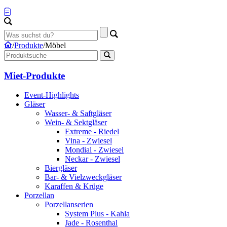
/
Produkte
/
Möbel
Miet-Produkte
Event-Highlights
Gläser
Wasser- & Saftgläser
Wein- & Sektgläser
Extreme - Riedel
Vina - Zwiesel
Mondial - Zwiesel
Neckar - Zwiesel
Biergläser
Bar- & Vielzweckgläser
Karaffen & Krüge
Porzellan
Porzellanserien
System Plus - Kahla
Jade - Rosenthal