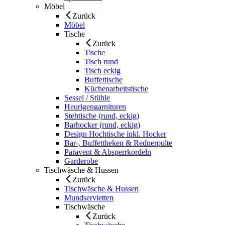
Möbel
Zurück
Möbel
Tische
Zurück
Tische
Tisch rund
Tisch eckig
Buffettische
Küchenarbeitstische
Sessel / Stühle
Heurigengarnituren
Stehtische (rund, eckig)
Barhocker (rund, eckig)
Design Hochtische inkl. Hocker
Bar-, Buffettheken & Rednerpulte
Paravent & Absperrkordeln
Garderobe
Tischwäsche & Hussen
Zurück
Tischwäsche & Hussen
Mundservietten
Tischwäsche
Zurück