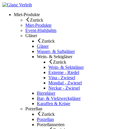
Skip
to
Miet-Produkte
content
Zurück
Miet-Produkte
Event-Highlights
Gläser
Zurück
Gläser
Wasser- & Saftgläser
Wein- & Sektgläser
Zurück
Wein- & Sektgläser
Extreme - Riedel
Vina - Zwiesel
Mondial - Zwiesel
Neckar - Zwiesel
Biergläser
Bar- & Vielzweckgläser
Karaffen & Krüge
Porzellan
Zurück
Porzellan
Porzellanserien