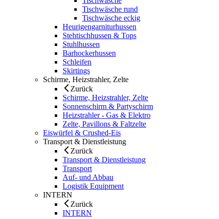
Tischwäsche
Tischwäsche rund
Tischwäsche eckig
Heurigengarniturhussen
Stehtischhussen & Tops
Stuhlhussen
Barhockerhussen
Schleifen
Skirtings
Schirme, Heizstrahler, Zelte
Zurück
Schirme, Heizstrahler, Zelte
Sonnenschirm & Partyschirm
Heizstrahler - Gas & Elektro
Zelte, Pavillons & Faltzelte
Eiswürfel & Crushed-Eis
Transport & Dienstleistung
Zurück
Transport & Dienstleistung
Transport
Auf- und Abbau
Logistik Equipment
INTERN
Zurück
INTERN