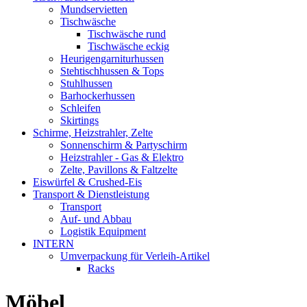
Mundservietten
Tischwäsche
Tischwäsche rund
Tischwäsche eckig
Heurigengarniturhussen
Stehtischhussen & Tops
Stuhlhussen
Barhockerhussen
Schleifen
Skirtings
Schirme, Heizstrahler, Zelte
Sonnenschirm & Partyschirm
Heizstrahler - Gas & Elektro
Zelte, Pavillons & Faltzelte
Eiswürfel & Crushed-Eis
Transport & Dienstleistung
Transport
Auf- und Abbau
Logistik Equipment
INTERN
Umverpackung für Verleih-Artikel
Racks
Möbel