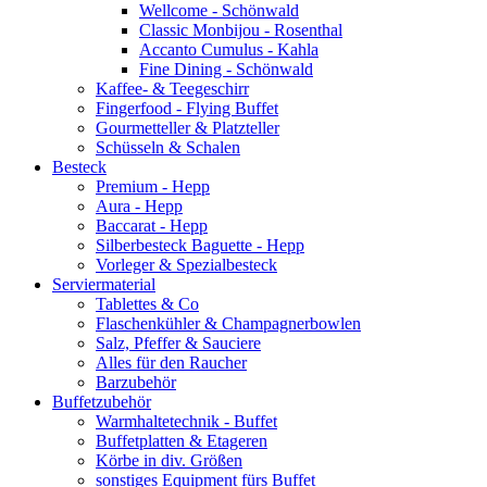
Wellcome - Schönwald
Classic Monbijou - Rosenthal
Accanto Cumulus - Kahla
Fine Dining - Schönwald
Kaffee- & Teegeschirr
Fingerfood - Flying Buffet
Gourmetteller & Platzteller
Schüsseln & Schalen
Besteck
Premium - Hepp
Aura - Hepp
Baccarat - Hepp
Silberbesteck Baguette - Hepp
Vorleger & Spezialbesteck
Serviermaterial
Tablettes & Co
Flaschenkühler & Champagnerbowlen
Salz, Pfeffer & Sauciere
Alles für den Raucher
Barzubehör
Buffetzubehör
Warmhaltetechnik - Buffet
Buffetplatten & Etageren
Körbe in div. Größen
sonstiges Equipment fürs Buffet