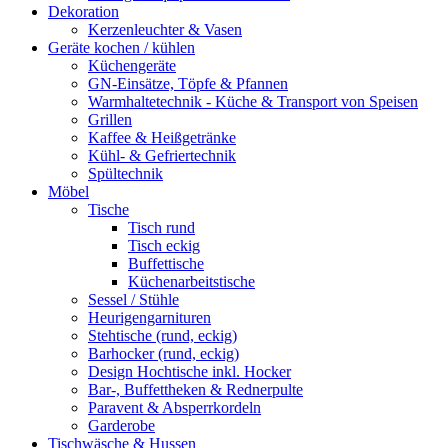
Dekoration
Kerzenleuchter & Vasen
Geräte kochen / kühlen
Küchengeräte
GN-Einsätze, Töpfe & Pfannen
Warmhaltetechnik - Küche & Transport von Speisen
Grillen
Kaffee & Heißgetränke
Kühl- & Gefriertechnik
Spültechnik
Möbel
Tische
Tisch rund
Tisch eckig
Buffettische
Küchenarbeitstische
Sessel / Stühle
Heurigengarnituren
Stehtische (rund, eckig)
Barhocker (rund, eckig)
Design Hochtische inkl. Hocker
Bar-, Buffettheken & Rednerpulte
Paravent & Absperrkordeln
Garderobe
Tischwäsche & Hussen