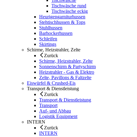
Tischwäsche
Tischwäsche rund
Tischwäsche eckig
Heurigengarniturhussen
Stehtischhussen & Tops
Stuhlhussen
Barhockerhussen
Schleifen
Skirtings
Schirme, Heizstrahler, Zelte
Zurück
Schirme, Heizstrahler, Zelte
Sonnenschirm & Partyschirm
Heizstrahler - Gas & Elektro
Zelte, Pavillons & Faltzelte
Eiswürfel & Crushed-Eis
Transport & Dienstleistung
Zurück
Transport & Dienstleistung
Transport
Auf- und Abbau
Logistik Equipment
INTERN
Zurück
INTERN