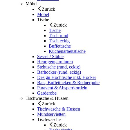
Möbel
Zurück
Möbel
Tische
Zurück
Tische
Tisch rund
Tisch eckig
Buffettische
Küchenarbeitstische
Sessel / Stühle
Heurigengarnituren
Stehtische (rund, eckig)
Barhocker (rund, eckig)
Design Hochtische inkl. Hocker
Bar-, Buffettheken & Rednerpulte
Paravent & Absperrkordeln
Garderobe
Tischwäsche & Hussen
Zurück
Tischwäsche & Hussen
Mundservietten
Tischwäsche
Zurück