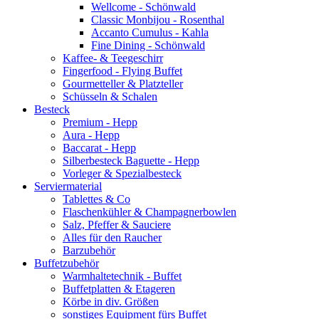
Wellcome - Schönwald
Classic Monbijou - Rosenthal
Accanto Cumulus - Kahla
Fine Dining - Schönwald
Kaffee- & Teegeschirr
Fingerfood - Flying Buffet
Gourmetteller & Platzteller
Schüsseln & Schalen
Besteck
Premium - Hepp
Aura - Hepp
Baccarat - Hepp
Silberbesteck Baguette - Hepp
Vorleger & Spezialbesteck
Serviermaterial
Tablettes & Co
Flaschenkühler & Champagnerbowlen
Salz, Pfeffer & Sauciere
Alles für den Raucher
Barzubehör
Buffetzubehör
Warmhaltetechnik - Buffet
Buffetplatten & Etageren
Körbe in div. Größen
sonstiges Equipment fürs Buffet