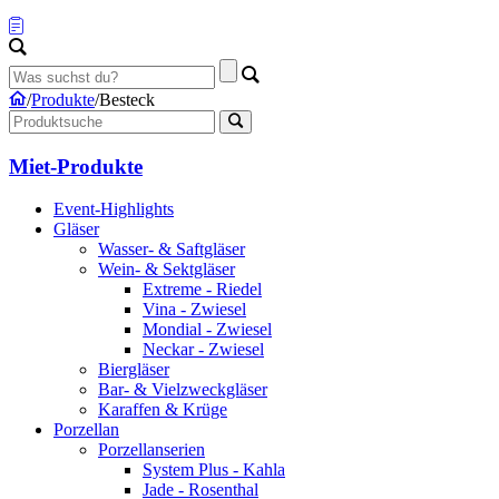
/
Produkte
/
Besteck
Miet-Produkte
Event-Highlights
Gläser
Wasser- & Saftgläser
Wein- & Sektgläser
Extreme - Riedel
Vina - Zwiesel
Mondial - Zwiesel
Neckar - Zwiesel
Biergläser
Bar- & Vielzweckgläser
Karaffen & Krüge
Porzellan
Porzellanserien
System Plus - Kahla
Jade - Rosenthal