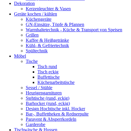
Dekoration
Kerzenleuchter & Vasen
Geräte kochen / kühlen
Küchengeräte
GN-Einsätze, Töpfe & Pfannen
Warmhaltetechnik - Küche & Transport von Speisen
Grillen
Kaffee & Heißgetränke
Kühl- & Gefriertechnik
Spültechnik
Möbel
Tische
Tisch rund
Tisch eckig
Buffettische
Küchenarbeitstische
Sessel / Stühle
Heurigengarnituren
Stehtische (rund, eckig)
Barhocker (rund, eckig)
Design Hochtische inkl. Hocker
Bar-, Buffettheken & Rednerpulte
Paravent & Absperrkordeln
Garderobe
Tischwäsche & Hussen