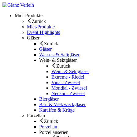
Skip
to
Miet-Produkte
content
Zurück
Miet-Produkte
Event-Highlights
Gläser
Zurück
Gläser
Wasser- & Saftgläser
Wein- & Sektgläser
Zurück
Wein- & Sektgläser
Extreme - Riedel
Vina - Zwiesel
Mondial - Zwiesel
Neckar - Zwiesel
Biergläser
Bar- & Vielzweckgläser
Karaffen & Krüge
Porzellan
Zurück
Porzellan
Porzellanserien