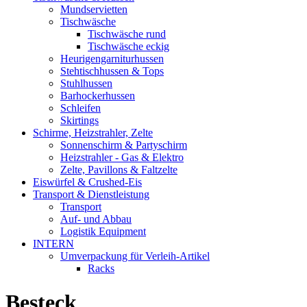
Mundservietten
Tischwäsche
Tischwäsche rund
Tischwäsche eckig
Heurigengarniturhussen
Stehtischhussen & Tops
Stuhlhussen
Barhockerhussen
Schleifen
Skirtings
Schirme, Heizstrahler, Zelte
Sonnenschirm & Partyschirm
Heizstrahler - Gas & Elektro
Zelte, Pavillons & Faltzelte
Eiswürfel & Crushed-Eis
Transport & Dienstleistung
Transport
Auf- und Abbau
Logistik Equipment
INTERN
Umverpackung für Verleih-Artikel
Racks
Besteck