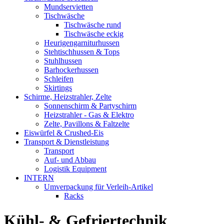
Mundservietten
Tischwäsche
Tischwäsche rund
Tischwäsche eckig
Heurigengarniturhussen
Stehtischhussen & Tops
Stuhlhussen
Barhockerhussen
Schleifen
Skirtings
Schirme, Heizstrahler, Zelte
Sonnenschirm & Partyschirm
Heizstrahler - Gas & Elektro
Zelte, Pavillons & Faltzelte
Eiswürfel & Crushed-Eis
Transport & Dienstleistung
Transport
Auf- und Abbau
Logistik Equipment
INTERN
Umverpackung für Verleih-Artikel
Racks
Kühl- & Gefriertechnik