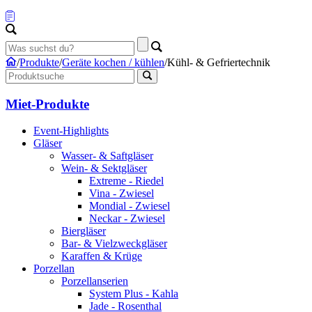
/
Produkte
/
Geräte kochen / kühlen
/
Kühl- & Gefriertechnik
Miet-Produkte
Event-Highlights
Gläser
Wasser- & Saftgläser
Wein- & Sektgläser
Extreme - Riedel
Vina - Zwiesel
Mondial - Zwiesel
Neckar - Zwiesel
Biergläser
Bar- & Vielzweckgläser
Karaffen & Krüge
Porzellan
Porzellanserien
System Plus - Kahla
Jade - Rosenthal