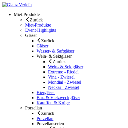
Skip
to
Miet-Produkte
content
Zurück
Miet-Produkte
Event-Highlights
Gläser
Zurück
Gläser
Wasser- & Saftgläser
Wein- & Sektgläser
Zurück
Wein- & Sektgläser
Extreme - Riedel
Vina - Zwiesel
Mondial - Zwiesel
Neckar - Zwiesel
Biergläser
Bar- & Vielzweckgläser
Karaffen & Krüge
Porzellan
Zurück
Porzellan
Porzellanserien