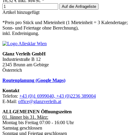
16,32 €
inkl. MwSt. *
Auf die Anfrageliste
Artikel hinzugefügt
*Preis pro Stück und Mieteinheit (1 Mieteinheit = 3 Kalendertage;
Sonn- und Feiertage ohne Berechnung),
inkl. Endreinigung.
Glanz Verleih GmbH
Industriestraße B 12
2345 Brunn am Gebirge
Österreich
Routenplanung (Google Maps)
Kontakt
Telefon:
+43 (0)1 6999040, +43 (0)2236 389004
E-Mail:
office@glanzverleih.at
ALLGEMEINEN Öffnungszeiten
01. Jänner bis 31. März:
Montag bis Freitag 07:00 - 16:00 Uhr
Samstag geschlossen
Sonntag und Feiertag geschlossen