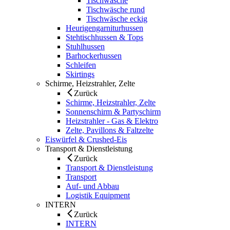
Tischwäsche
Tischwäsche rund
Tischwäsche eckig
Heurigengarniturhussen
Stehtischhussen & Tops
Stuhlhussen
Barhockerhussen
Schleifen
Skirtings
Schirme, Heizstrahler, Zelte
Zurück
Schirme, Heizstrahler, Zelte
Sonnenschirm & Partyschirm
Heizstrahler - Gas & Elektro
Zelte, Pavillons & Faltzelte
Eiswürfel & Crushed-Eis
Transport & Dienstleistung
Zurück
Transport & Dienstleistung
Transport
Auf- und Abbau
Logistik Equipment
INTERN
Zurück
INTERN