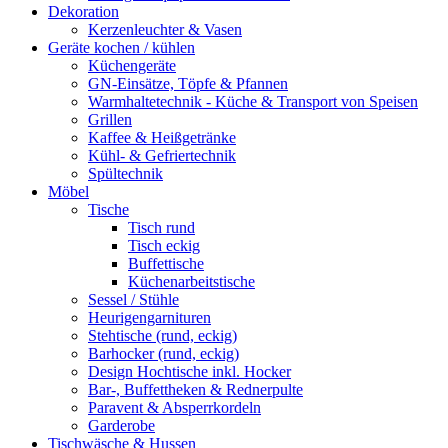
Dekoration
Kerzenleuchter & Vasen
Geräte kochen / kühlen
Küchengeräte
GN-Einsätze, Töpfe & Pfannen
Warmhaltetechnik - Küche & Transport von Speisen
Grillen
Kaffee & Heißgetränke
Kühl- & Gefriertechnik
Spültechnik
Möbel
Tische
Tisch rund
Tisch eckig
Buffettische
Küchenarbeitstische
Sessel / Stühle
Heurigengarnituren
Stehtische (rund, eckig)
Barhocker (rund, eckig)
Design Hochtische inkl. Hocker
Bar-, Buffettheken & Rednerpulte
Paravent & Absperrkordeln
Garderobe
Tischwäsche & Hussen