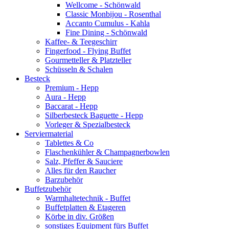
Wellcome - Schönwald
Classic Monbijou - Rosenthal
Accanto Cumulus - Kahla
Fine Dining - Schönwald
Kaffee- & Teegeschirr
Fingerfood - Flying Buffet
Gourmetteller & Platzteller
Schüsseln & Schalen
Besteck
Premium - Hepp
Aura - Hepp
Baccarat - Hepp
Silberbesteck Baguette - Hepp
Vorleger & Spezialbesteck
Serviermaterial
Tablettes & Co
Flaschenkühler & Champagnerbowlen
Salz, Pfeffer & Sauciere
Alles für den Raucher
Barzubehör
Buffetzubehör
Warmhaltetechnik - Buffet
Buffetplatten & Etageren
Körbe in div. Größen
sonstiges Equipment fürs Buffet