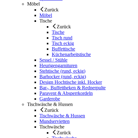
Möbel
Zurück
Möbel
Tische
Zurück
Tische
Tisch rund
Tisch eckig
Buffettische
Küchenarbeitstische
Sessel / Stühle
Heurigengarnituren
Stehtische (rund, eckig)
Barhocker (rund, eckig)
Design Hochtische inkl. Hocker
Bar-, Buffettheken & Rednerpulte
Paravent & Absperrkordeln
Garderobe
Tischwäsche & Hussen
Zurück
Tischwäsche & Hussen
Mundservietten
Tischwäsche
Zurück