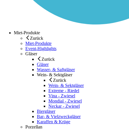
Miet-Produkte
Zurück
Miet-Produkte
Event-Highlights
Gläser
Zurück
Gläser
Wasser- & Saftgläser
Wein- & Sektgläser
Zurück
Wein- & Sektgläser
Extreme - Riedel
Vina - Zwiesel
Mondial - Zwiesel
Neckar - Zwiesel
Biergläser
Bar- & Vielzweckgläser
Karaffen & Krüge
Porzellan