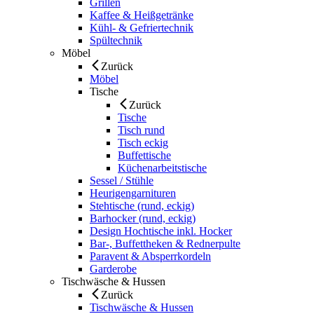
Grillen
Kaffee & Heißgetränke
Kühl- & Gefriertechnik
Spültechnik
Möbel
Zurück
Möbel
Tische
Zurück
Tische
Tisch rund
Tisch eckig
Buffettische
Küchenarbeitstische
Sessel / Stühle
Heurigengarnituren
Stehtische (rund, eckig)
Barhocker (rund, eckig)
Design Hochtische inkl. Hocker
Bar-, Buffettheken & Rednerpulte
Paravent & Absperrkordeln
Garderobe
Tischwäsche & Hussen
Zurück
Tischwäsche & Hussen