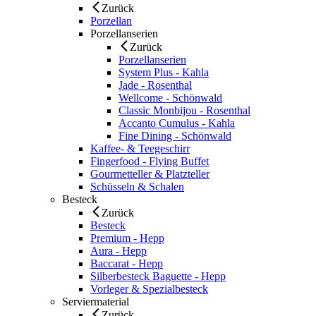
Zurück
Porzellan
Porzellanserien
Zurück
Porzellanserien
System Plus - Kahla
Jade - Rosenthal
Wellcome - Schönwald
Classic Monbijou - Rosenthal
Accanto Cumulus - Kahla
Fine Dining - Schönwald
Kaffee- & Teegeschirr
Fingerfood - Flying Buffet
Gourmetteller & Platzteller
Schüsseln & Schalen
Besteck
Zurück
Besteck
Premium - Hepp
Aura - Hepp
Baccarat - Hepp
Silberbesteck Baguette - Hepp
Vorleger & Spezialbesteck
Serviermaterial
Zurück