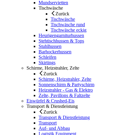
Mundservietten
Tischwäsche
Zurück
Tischwäsche
Tischwäsche rund
Tischwäsche eckig
Heurigengarniturhussen
Stehtischhussen & Tops
Stuhlhussen
Barhockerhussen
Schleifen
Skirtings
Schirme, Heizstrahler, Zelte
Zurück
Schirme, Heizstrahler, Zelte
Sonnenschirm & Partyschirm
Heizstrahler - Gas & Elektro
Zelte, Pavillons & Faltzelte
Eiswürfel & Crushed-Eis
Transport & Dienstleistung
Zurück
Transport & Dienstleistung
Transport
Auf- und Abbau
Logistik Equipment