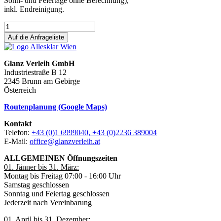
Sonn- und Feiertage ohne Berechnung),
inkl. Endreinigung.
Auf die Anfrageliste
Glanz Verleih GmbH
Industriestraße B 12
2345 Brunn am Gebirge
Österreich
Routenplanung (Google Maps)
Kontakt
Telefon:
+43 (0)1 6999040, +43 (0)2236 389004
E-Mail:
office@glanzverleih.at
ALLGEMEINEN Öffnungszeiten
01. Jänner bis 31. März:
Montag bis Freitag 07:00 - 16:00 Uhr
Samstag geschlossen
Sonntag und Feiertag geschlossen
Jederzeit nach Vereinbarung
01. April bis 31. Dezember: