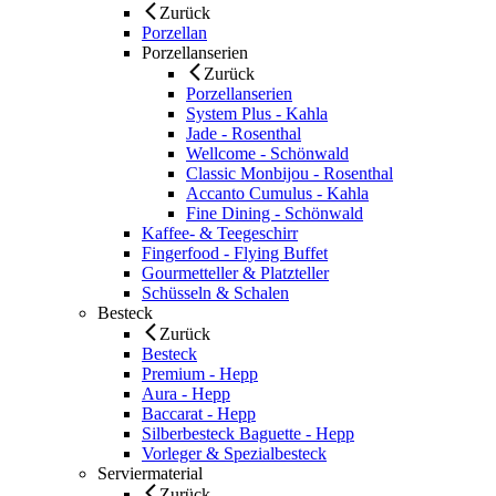
Zurück
Porzellan
Porzellanserien
Zurück
Porzellanserien
System Plus - Kahla
Jade - Rosenthal
Wellcome - Schönwald
Classic Monbijou - Rosenthal
Accanto Cumulus - Kahla
Fine Dining - Schönwald
Kaffee- & Teegeschirr
Fingerfood - Flying Buffet
Gourmetteller & Platzteller
Schüsseln & Schalen
Besteck
Zurück
Besteck
Premium - Hepp
Aura - Hepp
Baccarat - Hepp
Silberbesteck Baguette - Hepp
Vorleger & Spezialbesteck
Serviermaterial
Zurück