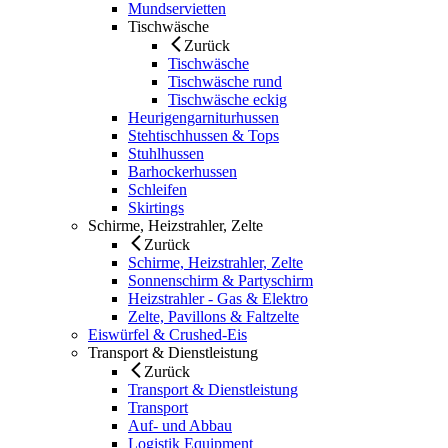
Mundservietten
Tischwäsche
Zurück
Tischwäsche
Tischwäsche rund
Tischwäsche eckig
Heurigengarniturhussen
Stehtischhussen & Tops
Stuhlhussen
Barhockerhussen
Schleifen
Skirtings
Schirme, Heizstrahler, Zelte
Zurück
Schirme, Heizstrahler, Zelte
Sonnenschirm & Partyschirm
Heizstrahler - Gas & Elektro
Zelte, Pavillons & Faltzelte
Eiswürfel & Crushed-Eis
Transport & Dienstleistung
Zurück
Transport & Dienstleistung
Transport
Auf- und Abbau
Logistik Equipment