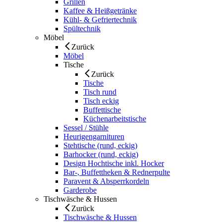
Grillen
Kaffee & Heißgetränke
Kühl- & Gefriertechnik
Spültechnik
Möbel
Zurück
Möbel
Tische
Zurück
Tische
Tisch rund
Tisch eckig
Buffettische
Küchenarbeitstische
Sessel / Stühle
Heurigengarnituren
Stehtische (rund, eckig)
Barhocker (rund, eckig)
Design Hochtische inkl. Hocker
Bar-, Buffettheken & Rednerpulte
Paravent & Absperrkordeln
Garderobe
Tischwäsche & Hussen
Zurück
Tischwäsche & Hussen