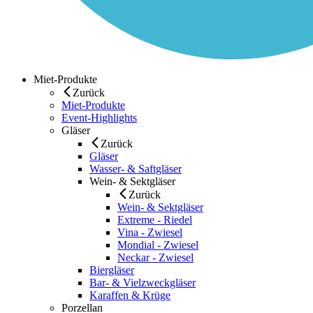
Miet-Produkte
Zurück
Miet-Produkte
Event-Highlights
Gläser
Zurück
Gläser
Wasser- & Saftgläser
Wein- & Sektgläser
Zurück
Wein- & Sektgläser
Extreme - Riedel
Vina - Zwiesel
Mondial - Zwiesel
Neckar - Zwiesel
Biergläser
Bar- & Vielzweckgläser
Karaffen & Krüge
Porzellan