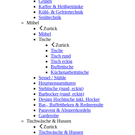
Grillen
Kaffee & Heißgetränke
Kühl- & Gefriertechnik
Spültechnik
Möbel
Zurück
Möbel
Tische
Zurück
Tische
Tisch rund
Tisch eckig
Buffettische
Küchenarbeitstische
Sessel / Stühle
Heurigengarnituren
Stehtische (rund, eckig)
Barhocker (rund, eckig)
Design Hochtische inkl. Hocker
Bar-, Buffettheken & Rednerpulte
Paravent & Absperrkordeln
Garderobe
Tischwäsche & Hussen
Zurück
Tischwäsche & Hussen