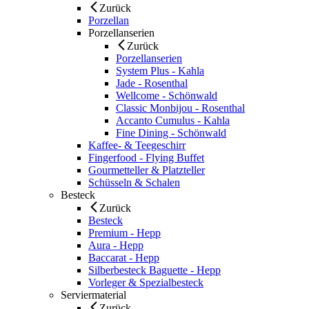
Zurück
Porzellan
Porzellanserien
Zurück
Porzellanserien
System Plus - Kahla
Jade - Rosenthal
Wellcome - Schönwald
Classic Monbijou - Rosenthal
Accanto Cumulus - Kahla
Fine Dining - Schönwald
Kaffee- & Teegeschirr
Fingerfood - Flying Buffet
Gourmetteller & Platzteller
Schüsseln & Schalen
Besteck
Zurück
Besteck
Premium - Hepp
Aura - Hepp
Baccarat - Hepp
Silberbesteck Baguette - Hepp
Vorleger & Spezialbesteck
Serviermaterial
Zurück