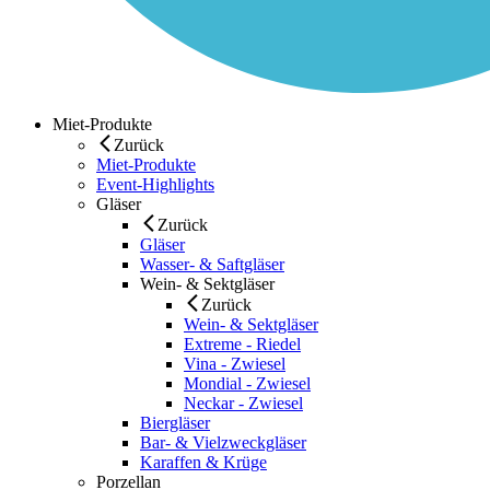
Miet-Produkte
Zurück
Miet-Produkte
Event-Highlights
Gläser
Zurück
Gläser
Wasser- & Saftgläser
Wein- & Sektgläser
Zurück
Wein- & Sektgläser
Extreme - Riedel
Vina - Zwiesel
Mondial - Zwiesel
Neckar - Zwiesel
Biergläser
Bar- & Vielzweckgläser
Karaffen & Krüge
Porzellan