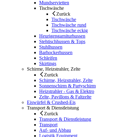
Mundservietten
Tischwäsche
Zurück
Tischwäsche
Tischwäsche rund
Tischwäsche eckig
Heurigengarniturhussen
Stehtischhussen & Tops
Stuhlhussen
Barhockerhussen
Schleifen
Skirtings
Schirme, Heizstrahler, Zelte
Zurück
Schirme, Heizstrahler, Zelte
Sonnenschirm & Partyschirm
Heizstrahler - Gas & Elektro
Zelte, Pavillons & Faltzelte
Eiswürfel & Crushed-Eis
Transport & Dienstleistung
Zurück
Transport & Dienstleistung
Transport
Auf- und Abbau
Logistik Equipment