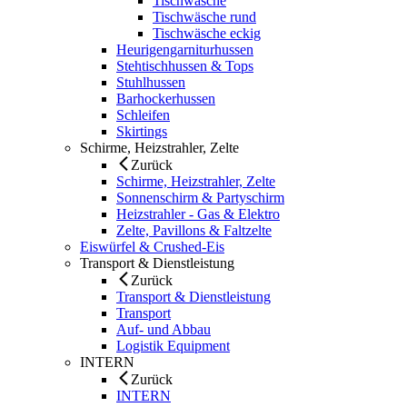
Tischwäsche
Tischwäsche rund
Tischwäsche eckig
Heurigengarniturhussen
Stehtischhussen & Tops
Stuhlhussen
Barhockerhussen
Schleifen
Skirtings
Schirme, Heizstrahler, Zelte
Zurück
Schirme, Heizstrahler, Zelte
Sonnenschirm & Partyschirm
Heizstrahler - Gas & Elektro
Zelte, Pavillons & Faltzelte
Eiswürfel & Crushed-Eis
Transport & Dienstleistung
Zurück
Transport & Dienstleistung
Transport
Auf- und Abbau
Logistik Equipment
INTERN
Zurück
INTERN