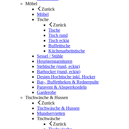
Möbel
Zurück
Möbel
Tische
Zurück
Tische
Tisch rund
Tisch eckig
Buffettische
Küchenarbeitstische
Sessel / Stühle
Heurigengarnituren
Stehtische (rund, eckig)
Barhocker (rund, eckig)
Design Hochtische inkl. Hocker
Bar-, Buffettheken & Rednerpulte
Paravent & Absperrkordeln
Garderobe
Tischwäsche & Hussen
Zurück
Tischwäsche & Hussen
Mundservietten
Tischwäsche
Zurück