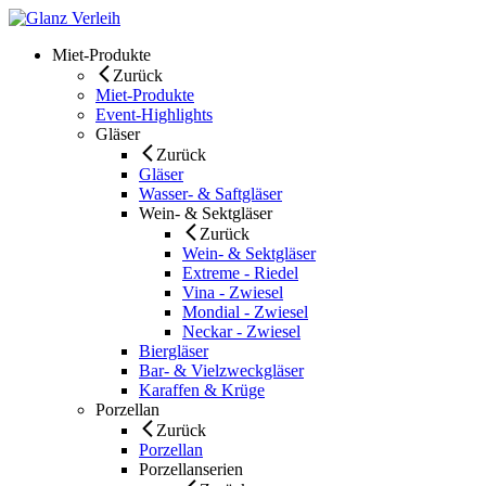
Skip
to
Miet-Produkte
content
Zurück
Miet-Produkte
Event-Highlights
Gläser
Zurück
Gläser
Wasser- & Saftgläser
Wein- & Sektgläser
Zurück
Wein- & Sektgläser
Extreme - Riedel
Vina - Zwiesel
Mondial - Zwiesel
Neckar - Zwiesel
Biergläser
Bar- & Vielzweckgläser
Karaffen & Krüge
Porzellan
Zurück
Porzellan
Porzellanserien