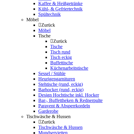
Kaffee & Heißgetränke
Kühl- & Gefriertechnik
Spültechnik
Möbel
Zurück
Möbel
Tische
Zurück
Tische
Tisch rund
Tisch eckig
Buffettische
Küchenarbeitstische
Sessel / Stühle
Heurigengarnituren
Stehtische (rund, eckig)
Barhocker (rund, eckig)
Design Hochtische inkl. Hocker
Bar-, Buffettheken & Rednerpulte
Paravent & Absperrkordeln
Garderobe
Tischwäsche & Hussen
Zurück
Tischwäsche & Hussen
Mundservietten