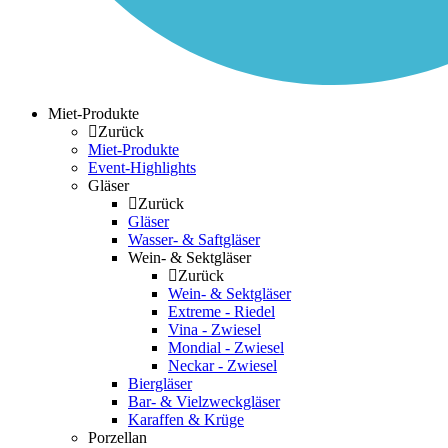
Miet-Produkte
Zurück
Miet-Produkte
Event-Highlights
Gläser
Zurück
Gläser
Wasser- & Saftgläser
Wein- & Sektgläser
Zurück
Wein- & Sektgläser
Extreme - Riedel
Vina - Zwiesel
Mondial - Zwiesel
Neckar - Zwiesel
Biergläser
Bar- & Vielzweckgläser
Karaffen & Krüge
Porzellan