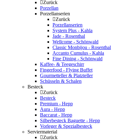
Zurück
Porzellan
Porzellanserien
Zurück
Porzellanserien
System Plus - Kahla
Jade - Rosenthal
Wellcome - Schönwald
Classic Monbijou - Rosenthal
Accanto Cumulus - Kahla
Fine Dining - Schönwald
Kaffee- & Teegeschirr
Fingerfood - Flying Buffet
Gourmetteller & Platzteller
Schüsseln & Schalen
Besteck
Zurück
Besteck
Premium - Hepp
Aura - Hepp
Baccarat - Hepp
Silberbesteck Baguette - Hepp
Vorleger & Spezialbesteck
Serviermaterial
Zurück