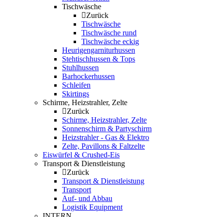
Tischwäsche
Zurück
Tischwäsche
Tischwäsche rund
Tischwäsche eckig
Heurigengarniturhussen
Stehtischhussen & Tops
Stuhlhussen
Barhockerhussen
Schleifen
Skirtings
Schirme, Heizstrahler, Zelte
Zurück
Schirme, Heizstrahler, Zelte
Sonnenschirm & Partyschirm
Heizstrahler - Gas & Elektro
Zelte, Pavillons & Faltzelte
Eiswürfel & Crushed-Eis
Transport & Dienstleistung
Zurück
Transport & Dienstleistung
Transport
Auf- und Abbau
Logistik Equipment
INTERN