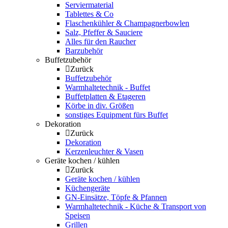
Serviermaterial
Tablettes & Co
Flaschenkühler & Champagnerbowlen
Salz, Pfeffer & Sauciere
Alles für den Raucher
Barzubehör
Buffetzubehör
Zurück
Buffetzubehör
Warmhaltetechnik - Buffet
Buffetplatten & Etageren
Körbe in div. Größen
sonstiges Equipment fürs Buffet
Dekoration
Zurück
Dekoration
Kerzenleuchter & Vasen
Geräte kochen / kühlen
Zurück
Geräte kochen / kühlen
Küchengeräte
GN-Einsätze, Töpfe & Pfannen
Warmhaltetechnik - Küche & Transport von
Speisen
Grillen