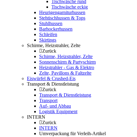
Tischwäsche rund
Tischwäsche eckig
Heurigengarniturhussen
Stehtischhussen & Tops
Stuhlhussen
Barhockerhussen
Schleifen
Skirtings
Schirme, Heizstrahler, Zelte
Zurück
Schirme, Heizstrahler, Zelte
Sonnenschirm & Partyschirm
Heizstrahler - Gas & Elektro
Zelte, Pavillons & Faltzelte
Eiswürfel & Crushed-Eis
Transport & Dienstleistung
Zurück
Transport & Dienstleistung
Transport
Auf- und Abbau
Logistik Equipment
INTERN
Zurück
INTERN
Umverpackung für Verleih-Artikel