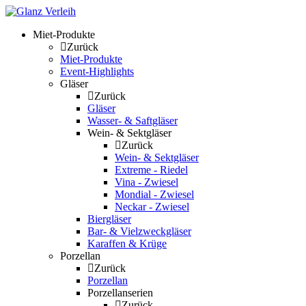
Skip
to
Miet-Produkte
content
Zurück
Miet-Produkte
Event-Highlights
Gläser
Zurück
Gläser
Wasser- & Saftgläser
Wein- & Sektgläser
Zurück
Wein- & Sektgläser
Extreme - Riedel
Vina - Zwiesel
Mondial - Zwiesel
Neckar - Zwiesel
Biergläser
Bar- & Vielzweckgläser
Karaffen & Krüge
Porzellan
Zurück
Porzellan
Porzellanserien
Zurück