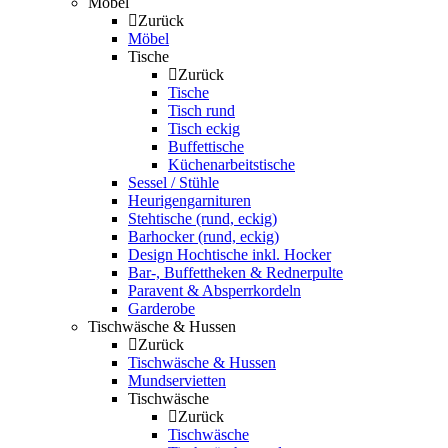
Möbel
Zurück
Möbel
Tische
Zurück
Tische
Tisch rund
Tisch eckig
Buffettische
Küchenarbeitstische
Sessel / Stühle
Heurigengarnituren
Stehtische (rund, eckig)
Barhocker (rund, eckig)
Design Hochtische inkl. Hocker
Bar-, Buffettheken & Rednerpulte
Paravent & Absperrkordeln
Garderobe
Tischwäsche & Hussen
Zurück
Tischwäsche & Hussen
Mundservietten
Tischwäsche
Zurück
Tischwäsche