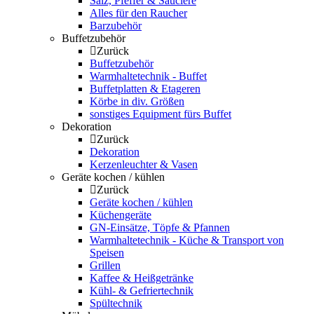
Salz, Pfeffer & Sauciere
Alles für den Raucher
Barzubehör
Buffetzubehör
Zurück
Buffetzubehör
Warmhaltetechnik - Buffet
Buffetplatten & Etageren
Körbe in div. Größen
sonstiges Equipment fürs Buffet
Dekoration
Zurück
Dekoration
Kerzenleuchter & Vasen
Geräte kochen / kühlen
Zurück
Geräte kochen / kühlen
Küchengeräte
GN-Einsätze, Töpfe & Pfannen
Warmhaltetechnik - Küche & Transport von
Speisen
Grillen
Kaffee & Heißgetränke
Kühl- & Gefriertechnik
Spültechnik