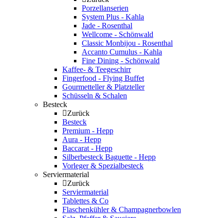
Porzellanserien
System Plus - Kahla
Jade - Rosenthal
Wellcome - Schönwald
Classic Monbijou - Rosenthal
Accanto Cumulus - Kahla
Fine Dining - Schönwald
Kaffee- & Teegeschirr
Fingerfood - Flying Buffet
Gourmetteller & Platzteller
Schüsseln & Schalen
Besteck
Zurück
Besteck
Premium - Hepp
Aura - Hepp
Baccarat - Hepp
Silberbesteck Baguette - Hepp
Vorleger & Spezialbesteck
Serviermaterial
Zurück
Serviermaterial
Tablettes & Co
Flaschenkühler & Champagnerbowlen