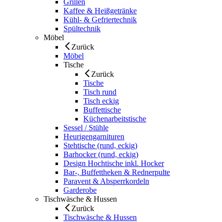
Grillen
Kaffee & Heißgetränke
Kühl- & Gefriertechnik
Spültechnik
Möbel
Zurück
Möbel
Tische
Zurück
Tische
Tisch rund
Tisch eckig
Buffettische
Küchenarbeitstische
Sessel / Stühle
Heurigengarnituren
Stehtische (rund, eckig)
Barhocker (rund, eckig)
Design Hochtische inkl. Hocker
Bar-, Buffettheken & Rednerpulte
Paravent & Absperrkordeln
Garderobe
Tischwäsche & Hussen
Zurück
Tischwäsche & Hussen