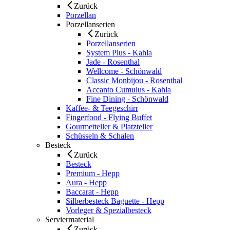
Zurück
Porzellan
Porzellanserien
Zurück
Porzellanserien
System Plus - Kahla
Jade - Rosenthal
Wellcome - Schönwald
Classic Monbijou - Rosenthal
Accanto Cumulus - Kahla
Fine Dining - Schönwald
Kaffee- & Teegeschirr
Fingerfood - Flying Buffet
Gourmetteller & Platzteller
Schüsseln & Schalen
Besteck
Zurück
Besteck
Premium - Hepp
Aura - Hepp
Baccarat - Hepp
Silberbesteck Baguette - Hepp
Vorleger & Spezialbesteck
Serviermaterial
Zurück