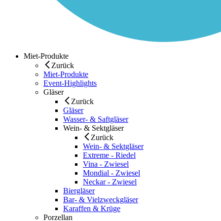
Miet-Produkte
Zurück
Miet-Produkte
Event-Highlights
Gläser
Zurück
Gläser
Wasser- & Saftgläser
Wein- & Sektgläser
Zurück
Wein- & Sektgläser
Extreme - Riedel
Vina - Zwiesel
Mondial - Zwiesel
Neckar - Zwiesel
Biergläser
Bar- & Vielzweckgläser
Karaffen & Krüge
Porzellan