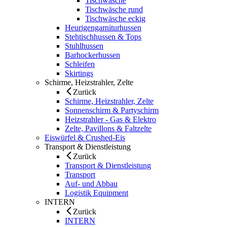
Tischwäsche
Tischwäsche rund
Tischwäsche eckig
Heurigengarniturhussen
Stehtischhussen & Tops
Stuhlhussen
Barhockerhussen
Schleifen
Skirtings
Schirme, Heizstrahler, Zelte
Zurück
Schirme, Heizstrahler, Zelte
Sonnenschirm & Partyschirm
Heizstrahler - Gas & Elektro
Zelte, Pavillons & Faltzelte
Eiswürfel & Crushed-Eis
Transport & Dienstleistung
Zurück
Transport & Dienstleistung
Transport
Auf- und Abbau
Logistik Equipment
INTERN
Zurück
INTERN