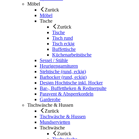
Möbel
Zurück
Möbel
Tische
Zurück
Tische
Tisch rund
Tisch eckig
Buffettische
Küchenarbeitstische
Sessel / Stühle
Heurigengarnituren
Stehtische (rund, eckig)
Barhocker (rund, eckig)
Design Hochtische inkl. Hocker
Bar-, Buffettheken & Rednerpulte
Paravent & Absperrkordeln
Garderobe
Tischwäsche & Hussen
Zurück
Tischwäsche & Hussen
Mundservietten
Tischwäsche
Zurück