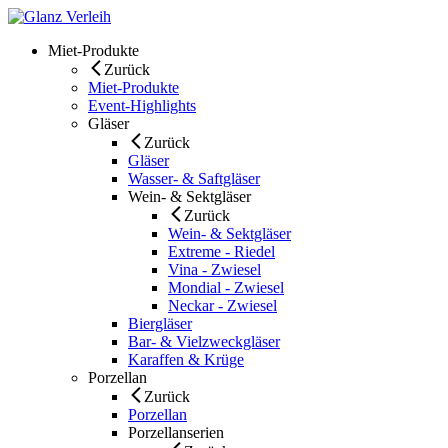
Skip
to
Miet-Produkte
content
Zurück
Miet-Produkte
Event-Highlights
Gläser
Zurück
Gläser
Wasser- & Saftgläser
Wein- & Sektgläser
Zurück
Wein- & Sektgläser
Extreme - Riedel
Vina - Zwiesel
Mondial - Zwiesel
Neckar - Zwiesel
Biergläser
Bar- & Vielzweckgläser
Karaffen & Krüge
Porzellan
Zurück
Porzellan
Porzellanserien