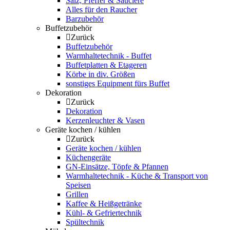
Salz, Pfeffer & Sauciere
Alles für den Raucher
Barzubehör
Buffetzubehör
Zurück
Buffetzubehör
Warmhaltetechnik - Buffet
Buffetplatten & Etageren
Körbe in div. Größen
sonstiges Equipment fürs Buffet
Dekoration
Zurück
Dekoration
Kerzenleuchter & Vasen
Geräte kochen / kühlen
Zurück
Geräte kochen / kühlen
Küchengeräte
GN-Einsätze, Töpfe & Pfannen
Warmhaltetechnik - Küche & Transport von
Speisen
Grillen
Kaffee & Heißgetränke
Kühl- & Gefriertechnik
Spültechnik