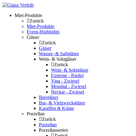
Skip
to
Miet-Produkte
content
Zurück
Miet-Produkte
Event-Highlights
Gläser
Zurück
Gläser
Wasser- & Saftgläser
Wein- & Sektgläser
Zurück
Wein- & Sektgläser
Extreme - Riedel
Vina - Zwiesel
Mondial - Zwiesel
Neckar - Zwiesel
Biergläser
Bar- & Vielzweckgläser
Karaffen & Krüge
Porzellan
Zurück
Porzellan
Porzellanserien
Zurück