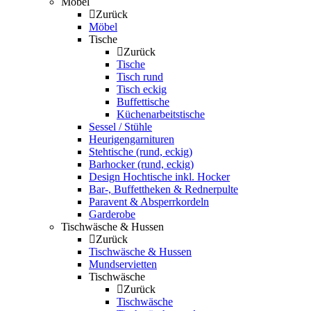
Möbel
Zurück
Möbel
Tische
Zurück
Tische
Tisch rund
Tisch eckig
Buffettische
Küchenarbeitstische
Sessel / Stühle
Heurigengarnituren
Stehtische (rund, eckig)
Barhocker (rund, eckig)
Design Hochtische inkl. Hocker
Bar-, Buffettheken & Rednerpulte
Paravent & Absperrkordeln
Garderobe
Tischwäsche & Hussen
Zurück
Tischwäsche & Hussen
Mundservietten
Tischwäsche
Zurück
Tischwäsche