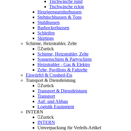
Tischwäsche rund
Tischwäsche eckig
Heurigengarniturhussen
Stehtischhussen & Tops
Stuhlhussen
Barhockerhussen
Schleifen
Skirtings
Schirme, Heizstrahler, Zelte
Zurück
Schirme, Heizstrahler, Zelte
Sonnenschirm & Partyschirm
Heizstrahler - Gas & Elektro
Zelte, Pavillons & Faltzelte
Eiswürfel & Crushed-Eis
Transport & Dienstleistung
Zurück
Transport & Dienstleistung
Transport
Auf- und Abbau
Logistik Equipment
INTERN
Zurück
INTERN
Umverpackung für Verleih-Artikel