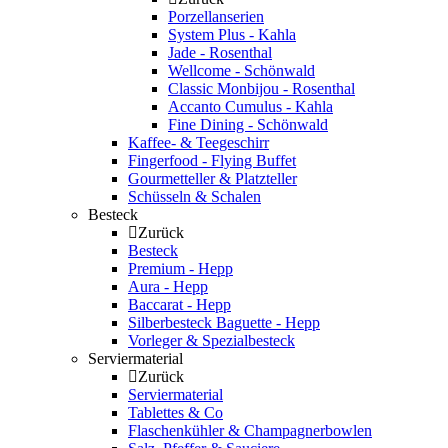
Porzellanserien
System Plus - Kahla
Jade - Rosenthal
Wellcome - Schönwald
Classic Monbijou - Rosenthal
Accanto Cumulus - Kahla
Fine Dining - Schönwald
Kaffee- & Teegeschirr
Fingerfood - Flying Buffet
Gourmetteller & Platzteller
Schüsseln & Schalen
Besteck
Zurück
Besteck
Premium - Hepp
Aura - Hepp
Baccarat - Hepp
Silberbesteck Baguette - Hepp
Vorleger & Spezialbesteck
Serviermaterial
Zurück
Serviermaterial
Tablettes & Co
Flaschenkühler & Champagnerbowlen