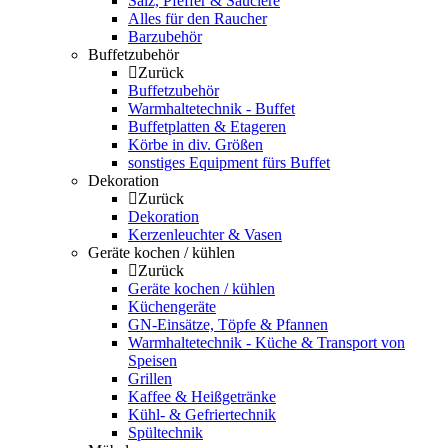
Salz, Pfeffer & Sauciere
Alles für den Raucher
Barzubehör
Buffetzubehör
Zurück
Buffetzubehör
Warmhaltetechnik - Buffet
Buffetplatten & Etageren
Körbe in div. Größen
sonstiges Equipment fürs Buffet
Dekoration
Zurück
Dekoration
Kerzenleuchter & Vasen
Geräte kochen / kühlen
Zurück
Geräte kochen / kühlen
Küchengeräte
GN-Einsätze, Töpfe & Pfannen
Warmhaltetechnik - Küche & Transport von
Speisen
Grillen
Kaffee & Heißgetränke
Kühl- & Gefriertechnik
Spültechnik