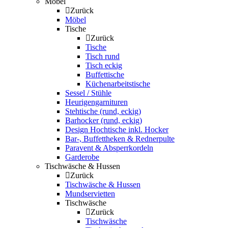
Möbel
Zurück
Möbel
Tische
Zurück
Tische
Tisch rund
Tisch eckig
Buffettische
Küchenarbeitstische
Sessel / Stühle
Heurigengarnituren
Stehtische (rund, eckig)
Barhocker (rund, eckig)
Design Hochtische inkl. Hocker
Bar-, Buffettheken & Rednerpulte
Paravent & Absperrkordeln
Garderobe
Tischwäsche & Hussen
Zurück
Tischwäsche & Hussen
Mundservietten
Tischwäsche
Zurück
Tischwäsche