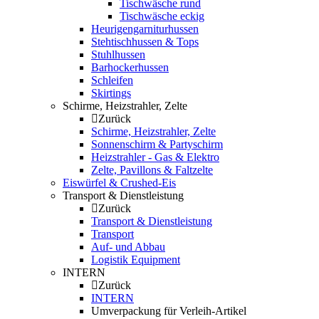
Tischwäsche rund
Tischwäsche eckig
Heurigengarniturhussen
Stehtischhussen & Tops
Stuhlhussen
Barhockerhussen
Schleifen
Skirtings
Schirme, Heizstrahler, Zelte
Zurück
Schirme, Heizstrahler, Zelte
Sonnenschirm & Partyschirm
Heizstrahler - Gas & Elektro
Zelte, Pavillons & Faltzelte
Eiswürfel & Crushed-Eis
Transport & Dienstleistung
Zurück
Transport & Dienstleistung
Transport
Auf- und Abbau
Logistik Equipment
INTERN
Zurück
INTERN
Umverpackung für Verleih-Artikel