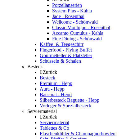
Porzellanserien
System Plus - Kahla
Jade - Rosenthal
Wellcome - Schönwald
Classic Monbijou - Rosenthal
Accanto Cumulus - Kahla
Fine Dining - Schönwald
Kaffee- & Teegeschirr
Fingerfood - Flying Buffet
Gourmetteller & Platzteller
Schüsseln & Schalen
Besteck
Zurück
Besteck
Premium - Hepp
Aura - Hepp
Baccarat - Hepp
Silberbesteck Baguette - Hepp
Vorleger & Spezialbesteck
Serviermaterial
Zurück
Serviermaterial
Tablettes & Co
Flaschenkühler & Champagnerbowlen