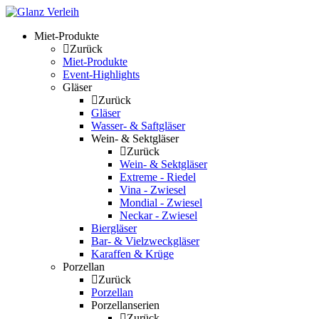
Skip
to
Miet-Produkte
content
Zurück
Miet-Produkte
Event-Highlights
Gläser
Zurück
Gläser
Wasser- & Saftgläser
Wein- & Sektgläser
Zurück
Wein- & Sektgläser
Extreme - Riedel
Vina - Zwiesel
Mondial - Zwiesel
Neckar - Zwiesel
Biergläser
Bar- & Vielzweckgläser
Karaffen & Krüge
Porzellan
Zurück
Porzellan
Porzellanserien
Zurück