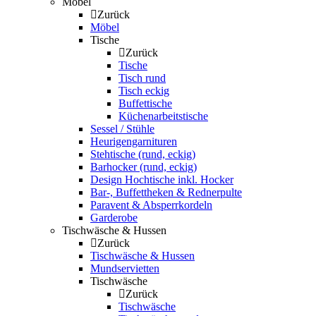
Möbel
Zurück
Möbel
Tische
Zurück
Tische
Tisch rund
Tisch eckig
Buffettische
Küchenarbeitstische
Sessel / Stühle
Heurigengarnituren
Stehtische (rund, eckig)
Barhocker (rund, eckig)
Design Hochtische inkl. Hocker
Bar-, Buffettheken & Rednerpulte
Paravent & Absperrkordeln
Garderobe
Tischwäsche & Hussen
Zurück
Tischwäsche & Hussen
Mundservietten
Tischwäsche
Zurück
Tischwäsche