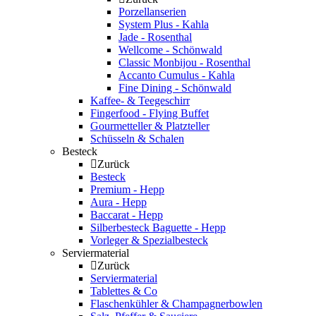
Porzellanserien
System Plus - Kahla
Jade - Rosenthal
Wellcome - Schönwald
Classic Monbijou - Rosenthal
Accanto Cumulus - Kahla
Fine Dining - Schönwald
Kaffee- & Teegeschirr
Fingerfood - Flying Buffet
Gourmetteller & Platzteller
Schüsseln & Schalen
Besteck
Zurück
Besteck
Premium - Hepp
Aura - Hepp
Baccarat - Hepp
Silberbesteck Baguette - Hepp
Vorleger & Spezialbesteck
Serviermaterial
Zurück
Serviermaterial
Tablettes & Co
Flaschenkühler & Champagnerbowlen