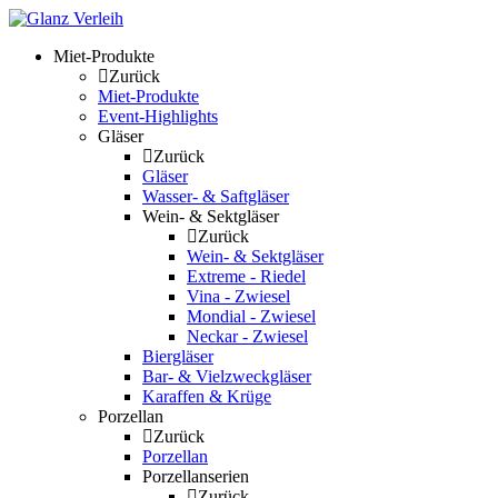
Skip
to
Miet-Produkte
content
Zurück
Miet-Produkte
Event-Highlights
Gläser
Zurück
Gläser
Wasser- & Saftgläser
Wein- & Sektgläser
Zurück
Wein- & Sektgläser
Extreme - Riedel
Vina - Zwiesel
Mondial - Zwiesel
Neckar - Zwiesel
Biergläser
Bar- & Vielzweckgläser
Karaffen & Krüge
Porzellan
Zurück
Porzellan
Porzellanserien
Zurück