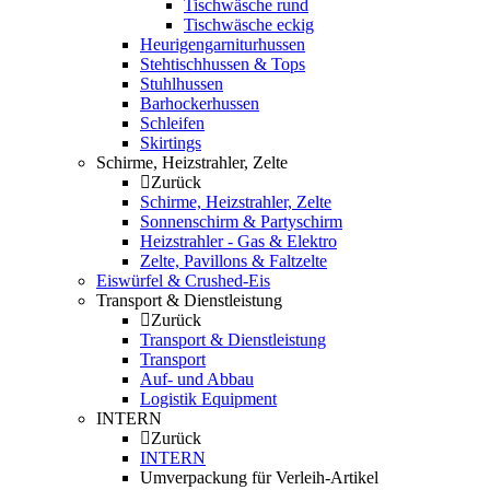
Tischwäsche rund
Tischwäsche eckig
Heurigengarniturhussen
Stehtischhussen & Tops
Stuhlhussen
Barhockerhussen
Schleifen
Skirtings
Schirme, Heizstrahler, Zelte
Zurück
Schirme, Heizstrahler, Zelte
Sonnenschirm & Partyschirm
Heizstrahler - Gas & Elektro
Zelte, Pavillons & Faltzelte
Eiswürfel & Crushed-Eis
Transport & Dienstleistung
Zurück
Transport & Dienstleistung
Transport
Auf- und Abbau
Logistik Equipment
INTERN
Zurück
INTERN
Umverpackung für Verleih-Artikel