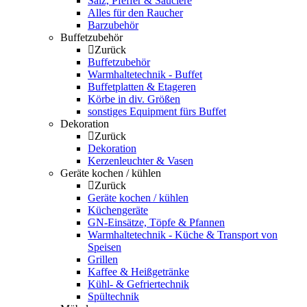
Salz, Pfeffer & Sauciere
Alles für den Raucher
Barzubehör
Buffetzubehör
Zurück
Buffetzubehör
Warmhaltetechnik - Buffet
Buffetplatten & Etageren
Körbe in div. Größen
sonstiges Equipment fürs Buffet
Dekoration
Zurück
Dekoration
Kerzenleuchter & Vasen
Geräte kochen / kühlen
Zurück
Geräte kochen / kühlen
Küchengeräte
GN-Einsätze, Töpfe & Pfannen
Warmhaltetechnik - Küche & Transport von
Speisen
Grillen
Kaffee & Heißgetränke
Kühl- & Gefriertechnik
Spültechnik