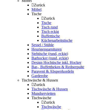
Möbel
Zurück
Möbel
Tische
Zurück
Tische
Tisch rund
Tisch eckig
Buffettische
Küchenarbeitstische
Sessel / Stühle
Heurigengarnituren
Stehtische (rund, eckig)
Barhocker (rund, eckig)
Design Hochtische inkl. Hocker
Bar-, Buffettheken & Rednerpulte
Paravent & Absperrkordeln
Garderobe
Tischwäsche & Hussen
Zurück
Tischwäsche & Hussen
Mundservietten
Tischwäsche
Zurück
Tischwäsche