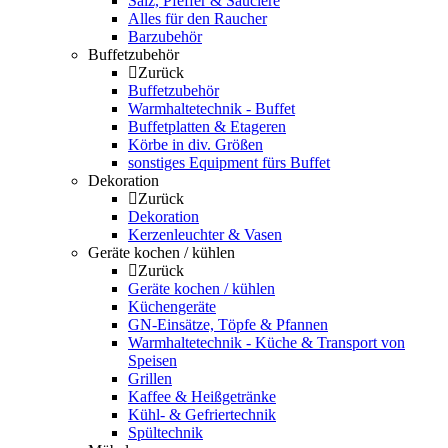
Salz, Pfeffer & Sauciere
Alles für den Raucher
Barzubehör
Buffetzubehör
Zurück
Buffetzubehör
Warmhaltetechnik - Buffet
Buffetplatten & Etageren
Körbe in div. Größen
sonstiges Equipment fürs Buffet
Dekoration
Zurück
Dekoration
Kerzenleuchter & Vasen
Geräte kochen / kühlen
Zurück
Geräte kochen / kühlen
Küchengeräte
GN-Einsätze, Töpfe & Pfannen
Warmhaltetechnik - Küche & Transport von
Speisen
Grillen
Kaffee & Heißgetränke
Kühl- & Gefriertechnik
Spültechnik