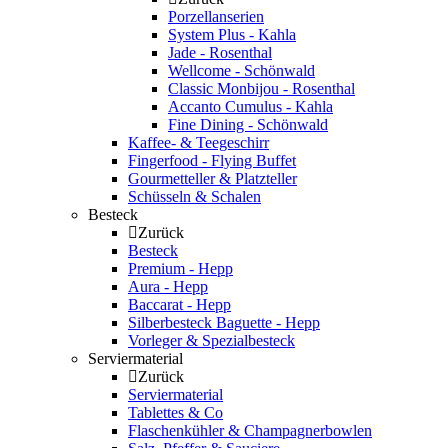
Porzellanserien
System Plus - Kahla
Jade - Rosenthal
Wellcome - Schönwald
Classic Monbijou - Rosenthal
Accanto Cumulus - Kahla
Fine Dining - Schönwald
Kaffee- & Teegeschirr
Fingerfood - Flying Buffet
Gourmetteller & Platzteller
Schüsseln & Schalen
Besteck
Zurück
Besteck
Premium - Hepp
Aura - Hepp
Baccarat - Hepp
Silberbesteck Baguette - Hepp
Vorleger & Spezialbesteck
Serviermaterial
Zurück
Serviermaterial
Tablettes & Co
Flaschenkühler & Champagnerbowlen