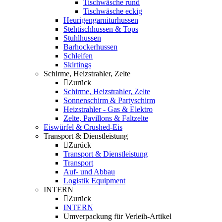
Tischwäsche rund
Tischwäsche eckig
Heurigengarniturhussen
Stehtischhussen & Tops
Stuhlhussen
Barhockerhussen
Schleifen
Skirtings
Schirme, Heizstrahler, Zelte
Zurück
Schirme, Heizstrahler, Zelte
Sonnenschirm & Partyschirm
Heizstrahler - Gas & Elektro
Zelte, Pavillons & Faltzelte
Eiswürfel & Crushed-Eis
Transport & Dienstleistung
Zurück
Transport & Dienstleistung
Transport
Auf- und Abbau
Logistik Equipment
INTERN
Zurück
INTERN
Umverpackung für Verleih-Artikel