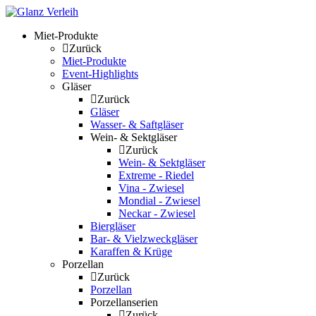
Skip
to
Miet-Produkte
content
Zurück
Miet-Produkte
Event-Highlights
Gläser
Zurück
Gläser
Wasser- & Saftgläser
Wein- & Sektgläser
Zurück
Wein- & Sektgläser
Extreme - Riedel
Vina - Zwiesel
Mondial - Zwiesel
Neckar - Zwiesel
Biergläser
Bar- & Vielzweckgläser
Karaffen & Krüge
Porzellan
Zurück
Porzellan
Porzellanserien
Zurück