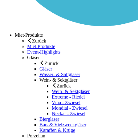
Miet-Produkte
Zurück
Miet-Produkte
Event-Highlights
Gläser
Zurück
Gläser
Wasser- & Saftgläser
Wein- & Sektgläser
Zurück
Wein- & Sektgläser
Extreme - Riedel
Vina - Zwiesel
Mondial - Zwiesel
Neckar - Zwiesel
Biergläser
Bar- & Vielzweckgläser
Karaffen & Krüge
Porzellan