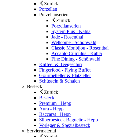
Zurück
Porzellan
Porzellanserien
Zurück
Porzellanserien
System Plus - Kahla
Jade - Rosenthal
Wellcome - Schönwald
Classic Monbijou - Rosenthal
Accanto Cumulus - Kahla
Fine Dining - Schönwald
Kaffee- & Teegeschirr
Fingerfood - Flying Buffet
Gourmetteller & Platzteller
Schüsseln & Schalen
Besteck
Zurück
Besteck
Premium - Hepp
Aura - Hepp
Baccarat - Hepp
Silberbesteck Baguette - Hepp
Vorleger & Spezialbesteck
Serviermaterial
Zurück