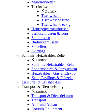
Mundservietten
Tischwäsche
Zurück
Tischwäsche
Tischwäsche rund
Tischwäsche eckig
Heurigengarniturhussen
Stehtischhussen & Tops
Stuhlhussen
Barhockerhussen
Schleifen
Skirtings
Schirme, Heizstrahler, Zelte
Zurück
Schirme, Heizstrahler, Zelte
Sonnenschirm & Partyschirm
Heizstrahler - Gas & Elektro
Zelte, Pavillons & Faltzelte
Eiswürfel & Crushed-Eis
Transport & Dienstleistung
Zurück
Transport & Dienstleistung
Transport
Auf- und Abbau
Logistik Equipment