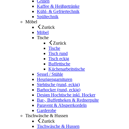
Grillen
Kaffee & Heißgetränke
Kühl- & Gefriertechnik
Spültechnik
Möbel
Zurück
Möbel
Tische
Zurück
Tische
Tisch rund
Tisch eckig
Buffettische
Küchenarbeitstische
Sessel / Stühle
Heurigengarnituren
Stehtische (rund, eckig)
Barhocker (rund, eckig)
Design Hochtische inkl. Hocker
Bar-, Buffettheken & Rednerpulte
Paravent & Absperrkordeln
Garderobe
Tischwäsche & Hussen
Zurück
Tischwäsche & Hussen