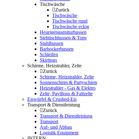
Tischwäsche
Zurück
Tischwäsche
Tischwäsche rund
Tischwäsche eckig
Heurigengarniturhussen
Stehtischhussen & Tops
Stuhlhussen
Barhockerhussen
Schleifen
Skirtings
Schirme, Heizstrahler, Zelte
Zurück
Schirme, Heizstrahler, Zelte
Sonnenschirm & Partyschirm
Heizstrahler - Gas & Elektro
Zelte, Pavillons & Faltzelte
Eiswürfel & Crushed-Eis
Transport & Dienstleistung
Zurück
Transport & Dienstleistung
Transport
Auf- und Abbau
Logistik Equipment
INTERN