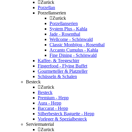
Zurück
Porzellan
Porzellanserien
Zurück
Porzellanserien
System Plus - Kahla
Jade - Rosenthal
Wellcome - Schönwald
Classic Monbijou - Rosenthal
Accanto Cumulus - Kahla
Fine Dining - Schönwald
Kaffee- & Teegeschirr
Fingerfood - Flying Buffet
Gourmetteller & Platzteller
Schüsseln & Schalen
Besteck
Zurück
Besteck
Premium - Hepp
Aura - Hepp
Baccarat - Hepp
Silberbesteck Baguette - Hepp
Vorleger & Spezialbesteck
Serviermaterial
Zurück