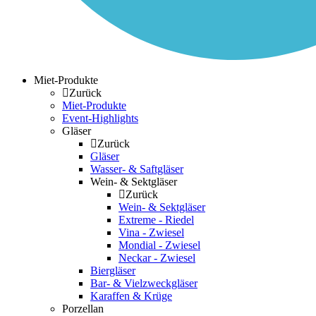
Miet-Produkte
Zurück
Miet-Produkte
Event-Highlights
Gläser
Zurück
Gläser
Wasser- & Saftgläser
Wein- & Sektgläser
Zurück
Wein- & Sektgläser
Extreme - Riedel
Vina - Zwiesel
Mondial - Zwiesel
Neckar - Zwiesel
Biergläser
Bar- & Vielzweckgläser
Karaffen & Krüge
Porzellan