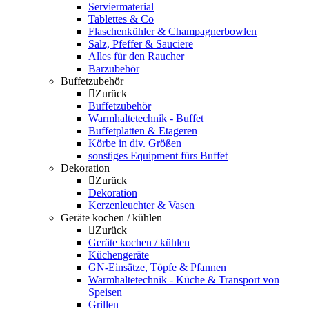
Serviermaterial
Tablettes & Co
Flaschenkühler & Champagnerbowlen
Salz, Pfeffer & Sauciere
Alles für den Raucher
Barzubehör
Buffetzubehör
Zurück
Buffetzubehör
Warmhaltetechnik - Buffet
Buffetplatten & Etageren
Körbe in div. Größen
sonstiges Equipment fürs Buffet
Dekoration
Zurück
Dekoration
Kerzenleuchter & Vasen
Geräte kochen / kühlen
Zurück
Geräte kochen / kühlen
Küchengeräte
GN-Einsätze, Töpfe & Pfannen
Warmhaltetechnik - Küche & Transport von
Speisen
Grillen