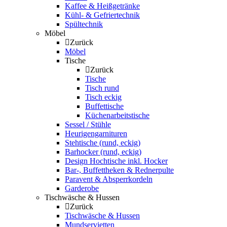
Kaffee & Heißgetränke
Kühl- & Gefriertechnik
Spültechnik
Möbel
Zurück
Möbel
Tische
Zurück
Tische
Tisch rund
Tisch eckig
Buffettische
Küchenarbeitstische
Sessel / Stühle
Heurigengarnituren
Stehtische (rund, eckig)
Barhocker (rund, eckig)
Design Hochtische inkl. Hocker
Bar-, Buffettheken & Rednerpulte
Paravent & Absperrkordeln
Garderobe
Tischwäsche & Hussen
Zurück
Tischwäsche & Hussen
Mundservietten