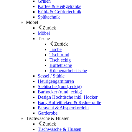
Grillen
Kaffee & Heißgetränke
Kühl- & Gefriertechnik
Spültechnik
Möbel
Zurück
Möbel
Tische
Zurück
Tische
Tisch rund
Tisch eckig
Buffettische
Küchenarbeitstische
Sessel / Stühle
Heurigengarnituren
Stehtische (rund, eckig)
Barhocker (rund, eckig)
Design Hochtische inkl. Hocker
Bar-, Buffettheken & Rednerpulte
Paravent & Absperrkordeln
Garderobe
Tischwäsche & Hussen
Zurück
Tischwäsche & Hussen