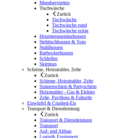
Mundservietten
Tischwäsche
Zurück
Tischwäsche
Tischwäsche rund
Tischwäsche eckig
Heurigengarniturhussen
Stehtischhussen & Tops
Stuhlhussen
Barhockerhussen
Schleifen
Skirtings
Schirme, Heizstrahler, Zelte
Zurück
Schirme, Heizstrahler, Zelte
Sonnenschirm & Partyschirm
Heizstrahler - Gas & Elektro
Zelte, Pavillons & Faltzelte
Eiswürfel & Crushed-Eis
Transport & Dienstleistung
Zurück
Transport & Dienstleistung
Transport
Auf- und Abbau
Logistik Equipment