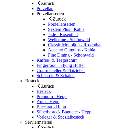
Zurück
Porzellan
Porzellanserien
Zurück
Porzellanserien
System Plus - Kahla
Jade - Rosenthal
Wellcome - Schönwald
Classic Monbijou - Rosenthal
Accanto Cumulus - Kahla
Fine Dining - Schönwald
Kaffee- & Teegeschirr
Fingerfood - Flying Buffet
Gourmetteller & Platzteller
Schüsseln & Schalen
Besteck
Zurück
Besteck
Premium - Hepp
Aura - Hepp
Baccarat - Hepp
Silberbesteck Baguette - Hepp
Vorleger & Spezialbesteck
Serviermaterial
Zurück