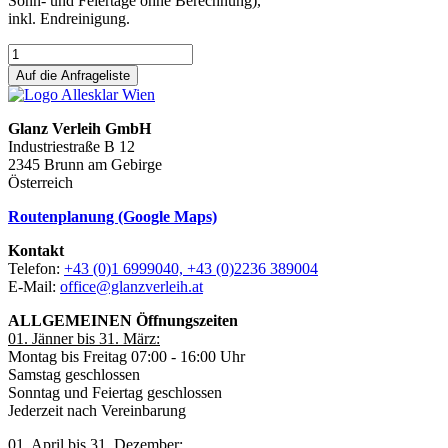
Sonn- und Feiertage ohne Berechnung),
inkl. Endreinigung.
Auf die Anfrageliste
Glanz Verleih GmbH
Industriestraße B 12
2345 Brunn am Gebirge
Österreich
Routenplanung (Google Maps)
Kontakt
Telefon:
+43 (0)1 6999040, +43 (0)2236 389004
E-Mail:
office@glanzverleih.at
ALLGEMEINEN Öffnungszeiten
01. Jänner bis 31. März:
Montag bis Freitag 07:00 - 16:00 Uhr
Samstag geschlossen
Sonntag und Feiertag geschlossen
Jederzeit nach Vereinbarung
01. April bis 31. Dezember: