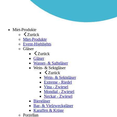
Miet-Produkte
Zurück
Miet-Produkte
Event-Highlights
Gläser
Zurück
Gläser
Wasser- & Saftgläser
Wein- & Sektgläser
Zurück
Wein- & Sektgläser
Extreme - Riedel
Vina - Zwiesel
Mondial - Zwiesel
Neckar - Zwiesel
Biergläser
Bar- & Vielzweckgläser
Karaffen & Krüge
Porzellan