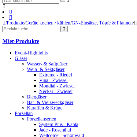
/
Produkte
/
Geräte kochen / kühlen
/
GN-Einsätze, Töpfe & Pfannen
/
I
Miet-Produkte
Event-Highlights
Gläser
Wasser- & Saftgläser
Wein- & Sektgläser
Extreme - Riedel
Vina - Zwiesel
Mondial - Zwiesel
Neckar - Zwiesel
Biergläser
Bar- & Vielzweckgläser
Karaffen & Krüge
Porzellan
Porzellanserien
System Plus - Kahla
Jade - Rosenthal
Wellcome - Schönwald