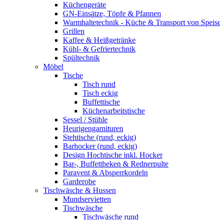
Küchengeräte
GN-Einsätze, Töpfe & Pfannen
Warmhaltetechnik - Küche & Transport von Speis
Grillen
Kaffee & Heißgetränke
Kühl- & Gefriertechnik
Spültechnik
Möbel
Tische
Tisch rund
Tisch eckig
Buffettische
Küchenarbeitstische
Sessel / Stühle
Heurigengarnituren
Stehtische (rund, eckig)
Barhocker (rund, eckig)
Design Hochtische inkl. Hocker
Bar-, Buffettheken & Rednerpulte
Paravent & Absperrkordeln
Garderobe
Tischwäsche & Hussen
Mundservietten
Tischwäsche
Tischwäsche rund