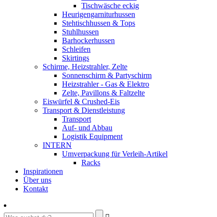
Tischwäsche eckig
Heurigengarniturhussen
Stehtischhussen & Tops
Stuhlhussen
Barhockerhussen
Schleifen
Skirtings
Schirme, Heizstrahler, Zelte
Sonnenschirm & Partyschirm
Heizstrahler - Gas & Elektro
Zelte, Pavillons & Faltzelte
Eiswürfel & Crushed-Eis
Transport & Dienstleistung
Transport
Auf- und Abbau
Logistik Equipment
INTERN
Umverpackung für Verleih-Artikel
Racks
Inspirationen
Über uns
Kontakt