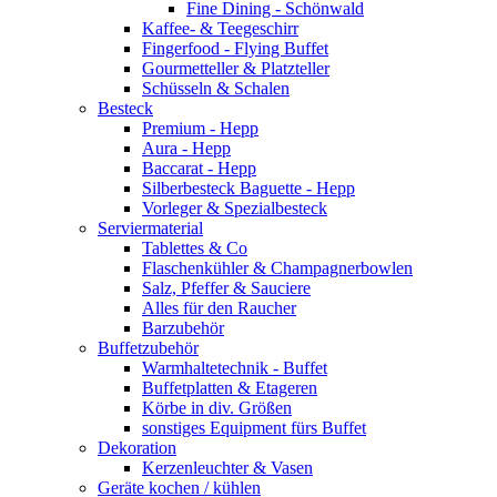
Fine Dining - Schönwald
Kaffee- & Teegeschirr
Fingerfood - Flying Buffet
Gourmetteller & Platzteller
Schüsseln & Schalen
Besteck
Premium - Hepp
Aura - Hepp
Baccarat - Hepp
Silberbesteck Baguette - Hepp
Vorleger & Spezialbesteck
Serviermaterial
Tablettes & Co
Flaschenkühler & Champagnerbowlen
Salz, Pfeffer & Sauciere
Alles für den Raucher
Barzubehör
Buffetzubehör
Warmhaltetechnik - Buffet
Buffetplatten & Etageren
Körbe in div. Größen
sonstiges Equipment fürs Buffet
Dekoration
Kerzenleuchter & Vasen
Geräte kochen / kühlen