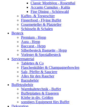
Classic Monbijou - Rosenthal
Accanto Cumulus - Kahla
Fine Dining - Schönwald
Kaffee- & Teegeschirr
Fingerfood - Flying Buffet
Gourmetteller & Platzteller
Schüsseln & Schalen
Besteck
Premium - Hepp
Aura - Hepp
Baccarat - Hepp
Silberbesteck Baguette - Hepp
Vorleger & Spezialbesteck
Serviermaterial
Tablettes & Co
Flaschenkühler & Champagnerbowlen
Salz, Pfeffer & Sauciere
Alles für den Raucher
Barzubehör
Buffetzubehör
Warmhaltetechnik - Buffet
Buffetplatten & Etageren
Körbe in div. Größen
sonstiges Equipment fürs Buffet
Dekoration