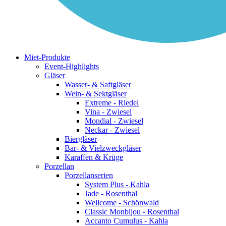
Miet-Produkte
Event-Highlights
Gläser
Wasser- & Saftgläser
Wein- & Sektgläser
Extreme - Riedel
Vina - Zwiesel
Mondial - Zwiesel
Neckar - Zwiesel
Biergläser
Bar- & Vielzweckgläser
Karaffen & Krüge
Porzellan
Porzellanserien
System Plus - Kahla
Jade - Rosenthal
Wellcome - Schönwald
Classic Monbijou - Rosenthal
Accanto Cumulus - Kahla