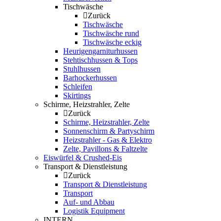
Tischwäsche
Zurück
Tischwäsche
Tischwäsche rund
Tischwäsche eckig
Heurigengarniturhussen
Stehtischhussen & Tops
Stuhlhussen
Barhockerhussen
Schleifen
Skirtings
Schirme, Heizstrahler, Zelte
Zurück
Schirme, Heizstrahler, Zelte
Sonnenschirm & Partyschirm
Heizstrahler - Gas & Elektro
Zelte, Pavillons & Faltzelte
Eiswürfel & Crushed-Eis
Transport & Dienstleistung
Zurück
Transport & Dienstleistung
Transport
Auf- und Abbau
Logistik Equipment
INTERN