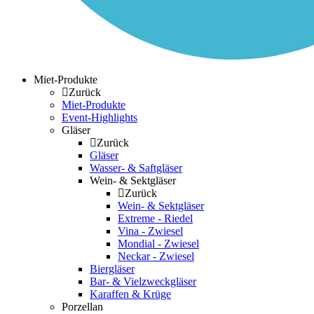
Miet-Produkte
Zurück
Miet-Produkte
Event-Highlights
Gläser
Zurück
Gläser
Wasser- & Saftgläser
Wein- & Sektgläser
Zurück
Wein- & Sektgläser
Extreme - Riedel
Vina - Zwiesel
Mondial - Zwiesel
Neckar - Zwiesel
Biergläser
Bar- & Vielzweckgläser
Karaffen & Krüge
Porzellan