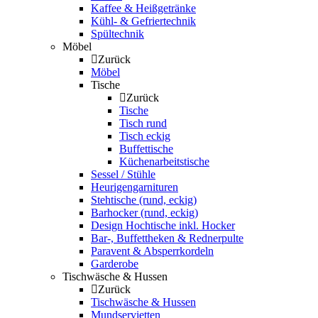
Kaffee & Heißgetränke
Kühl- & Gefriertechnik
Spültechnik
Möbel
Zurück
Möbel
Tische
Zurück
Tische
Tisch rund
Tisch eckig
Buffettische
Küchenarbeitstische
Sessel / Stühle
Heurigengarnituren
Stehtische (rund, eckig)
Barhocker (rund, eckig)
Design Hochtische inkl. Hocker
Bar-, Buffettheken & Rednerpulte
Paravent & Absperrkordeln
Garderobe
Tischwäsche & Hussen
Zurück
Tischwäsche & Hussen
Mundservietten