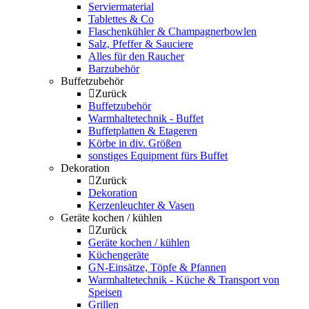
Serviermaterial
Tablettes & Co
Flaschenkühler & Champagnerbowlen
Salz, Pfeffer & Sauciere
Alles für den Raucher
Barzubehör
Buffetzubehör
Zurück
Buffetzubehör
Warmhaltetechnik - Buffet
Buffetplatten & Etageren
Körbe in div. Größen
sonstiges Equipment fürs Buffet
Dekoration
Zurück
Dekoration
Kerzenleuchter & Vasen
Geräte kochen / kühlen
Zurück
Geräte kochen / kühlen
Küchengeräte
GN-Einsätze, Töpfe & Pfannen
Warmhaltetechnik - Küche & Transport von
Speisen
Grillen