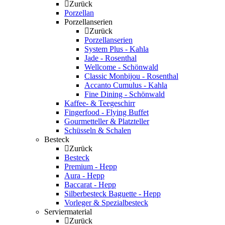
Zurück
Porzellan
Porzellanserien
Zurück
Porzellanserien
System Plus - Kahla
Jade - Rosenthal
Wellcome - Schönwald
Classic Monbijou - Rosenthal
Accanto Cumulus - Kahla
Fine Dining - Schönwald
Kaffee- & Teegeschirr
Fingerfood - Flying Buffet
Gourmetteller & Platzteller
Schüsseln & Schalen
Besteck
Zurück
Besteck
Premium - Hepp
Aura - Hepp
Baccarat - Hepp
Silberbesteck Baguette - Hepp
Vorleger & Spezialbesteck
Serviermaterial
Zurück