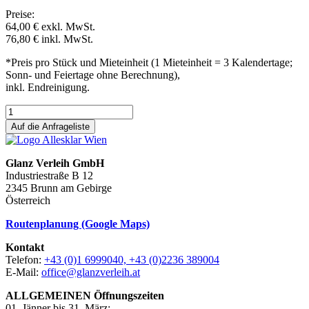
Preise:
64,00 €
exkl. MwSt.
76,80 €
inkl. MwSt.
*Preis pro Stück und Mieteinheit (1 Mieteinheit = 3 Kalendertage;
Sonn- und Feiertage ohne Berechnung),
inkl. Endreinigung.
Auf die Anfrageliste
Glanz Verleih GmbH
Industriestraße B 12
2345 Brunn am Gebirge
Österreich
Routenplanung (Google Maps)
Kontakt
Telefon:
+43 (0)1 6999040, +43 (0)2236 389004
E-Mail:
office@glanzverleih.at
ALLGEMEINEN Öffnungszeiten
01. Jänner bis 31. März: