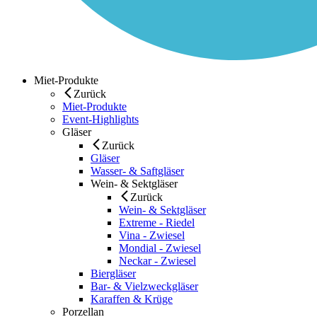
Miet-Produkte
Zurück
Miet-Produkte
Event-Highlights
Gläser
Zurück
Gläser
Wasser- & Saftgläser
Wein- & Sektgläser
Zurück
Wein- & Sektgläser
Extreme - Riedel
Vina - Zwiesel
Mondial - Zwiesel
Neckar - Zwiesel
Biergläser
Bar- & Vielzweckgläser
Karaffen & Krüge
Porzellan