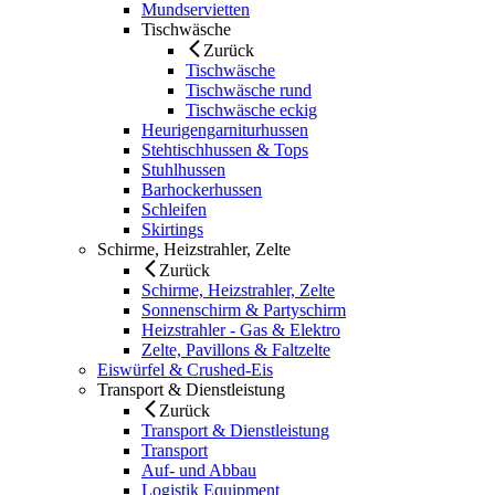
Mundservietten
Tischwäsche
Zurück
Tischwäsche
Tischwäsche rund
Tischwäsche eckig
Heurigengarniturhussen
Stehtischhussen & Tops
Stuhlhussen
Barhockerhussen
Schleifen
Skirtings
Schirme, Heizstrahler, Zelte
Zurück
Schirme, Heizstrahler, Zelte
Sonnenschirm & Partyschirm
Heizstrahler - Gas & Elektro
Zelte, Pavillons & Faltzelte
Eiswürfel & Crushed-Eis
Transport & Dienstleistung
Zurück
Transport & Dienstleistung
Transport
Auf- und Abbau
Logistik Equipment