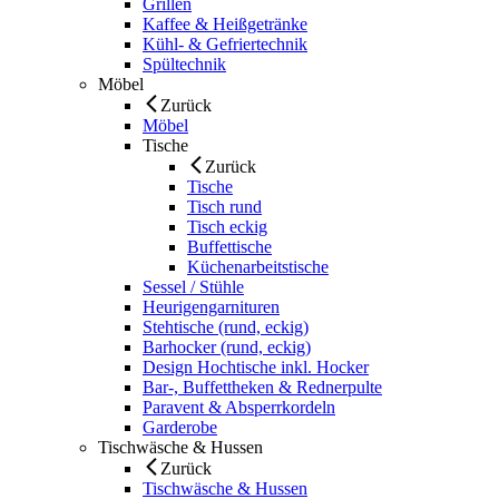
Grillen
Kaffee & Heißgetränke
Kühl- & Gefriertechnik
Spültechnik
Möbel
Zurück
Möbel
Tische
Zurück
Tische
Tisch rund
Tisch eckig
Buffettische
Küchenarbeitstische
Sessel / Stühle
Heurigengarnituren
Stehtische (rund, eckig)
Barhocker (rund, eckig)
Design Hochtische inkl. Hocker
Bar-, Buffettheken & Rednerpulte
Paravent & Absperrkordeln
Garderobe
Tischwäsche & Hussen
Zurück
Tischwäsche & Hussen