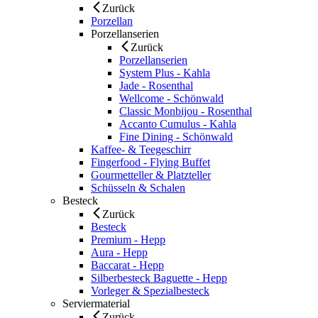
Zurück
Porzellan
Porzellanserien
Zurück
Porzellanserien
System Plus - Kahla
Jade - Rosenthal
Wellcome - Schönwald
Classic Monbijou - Rosenthal
Accanto Cumulus - Kahla
Fine Dining - Schönwald
Kaffee- & Teegeschirr
Fingerfood - Flying Buffet
Gourmetteller & Platzteller
Schüsseln & Schalen
Besteck
Zurück
Besteck
Premium - Hepp
Aura - Hepp
Baccarat - Hepp
Silberbesteck Baguette - Hepp
Vorleger & Spezialbesteck
Serviermaterial
Zurück