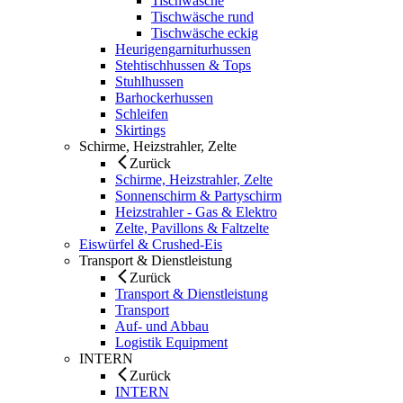
Tischwäsche
Tischwäsche rund
Tischwäsche eckig
Heurigengarniturhussen
Stehtischhussen & Tops
Stuhlhussen
Barhockerhussen
Schleifen
Skirtings
Schirme, Heizstrahler, Zelte
Zurück
Schirme, Heizstrahler, Zelte
Sonnenschirm & Partyschirm
Heizstrahler - Gas & Elektro
Zelte, Pavillons & Faltzelte
Eiswürfel & Crushed-Eis
Transport & Dienstleistung
Zurück
Transport & Dienstleistung
Transport
Auf- und Abbau
Logistik Equipment
INTERN
Zurück
INTERN