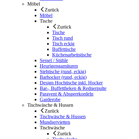
Möbel
Zurück
Möbel
Tische
Zurück
Tische
Tisch rund
Tisch eckig
Buffettische
Küchenarbeitstische
Sessel / Stühle
Heurigengarnituren
Stehtische (rund, eckig)
Barhocker (rund, eckig)
Design Hochtische inkl. Hocker
Bar-, Buffettheken & Rednerpulte
Paravent & Absperrkordeln
Garderobe
Tischwäsche & Hussen
Zurück
Tischwäsche & Hussen
Mundservietten
Tischwäsche
Zurück