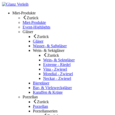
Skip
to
Miet-Produkte
content
Zurück
Miet-Produkte
Event-Highlights
Gläser
Zurück
Gläser
Wasser- & Saftgläser
Wein- & Sektgläser
Zurück
Wein- & Sektgläser
Extreme - Riedel
Vina - Zwiesel
Mondial - Zwiesel
Neckar - Zwiesel
Biergläser
Bar- & Vielzweckgläser
Karaffen & Krüge
Porzellan
Zurück
Porzellan
Porzellanserien