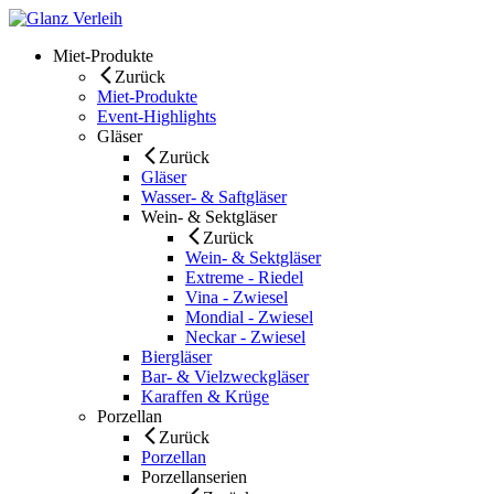
Skip
to
Miet-Produkte
content
Zurück
Miet-Produkte
Event-Highlights
Gläser
Zurück
Gläser
Wasser- & Saftgläser
Wein- & Sektgläser
Zurück
Wein- & Sektgläser
Extreme - Riedel
Vina - Zwiesel
Mondial - Zwiesel
Neckar - Zwiesel
Biergläser
Bar- & Vielzweckgläser
Karaffen & Krüge
Porzellan
Zurück
Porzellan
Porzellanserien