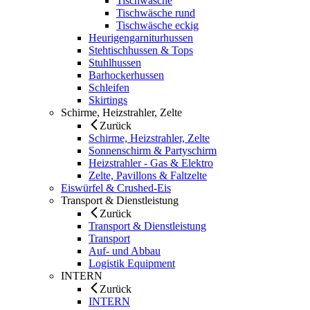
Tischwäsche
Tischwäsche rund
Tischwäsche eckig
Heurigengarniturhussen
Stehtischhussen & Tops
Stuhlhussen
Barhockerhussen
Schleifen
Skirtings
Schirme, Heizstrahler, Zelte
Zurück
Schirme, Heizstrahler, Zelte
Sonnenschirm & Partyschirm
Heizstrahler - Gas & Elektro
Zelte, Pavillons & Faltzelte
Eiswürfel & Crushed-Eis
Transport & Dienstleistung
Zurück
Transport & Dienstleistung
Transport
Auf- und Abbau
Logistik Equipment
INTERN
Zurück
INTERN