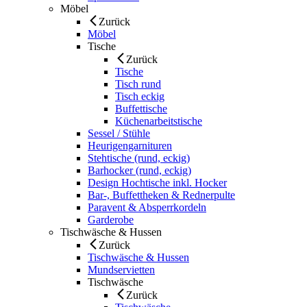
Möbel
Zurück
Möbel
Tische
Zurück
Tische
Tisch rund
Tisch eckig
Buffettische
Küchenarbeitstische
Sessel / Stühle
Heurigengarnituren
Stehtische (rund, eckig)
Barhocker (rund, eckig)
Design Hochtische inkl. Hocker
Bar-, Buffettheken & Rednerpulte
Paravent & Absperrkordeln
Garderobe
Tischwäsche & Hussen
Zurück
Tischwäsche & Hussen
Mundservietten
Tischwäsche
Zurück