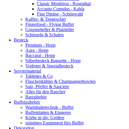
Classic Monbijou - Rosenthal
Accanto Cumulus - Kahla
Fine Dining - Schönwald
Kaffee- & Teegeschirr
Fingerfood - Flying Buffet
Gourmetteller & Platzteller
Schüsseln & Schalen
Besteck
Premium - Hepp
Aura - Hepp
Baccarat - Hepp
Silberbesteck Baguette - Hepp
Vorleger & Spezialbesteck
Serviermaterial
Tablettes & Co
Flaschenkühler & Champagnerbowlen
Salz, Pfeffer & Sauciere
Alles für den Raucher
Barzubehör
Buffetzubehör
Warmhaltetechnik - Buffet
Buffetplatten & Etageren
Körbe in div. Größen
sonstiges Equipment fürs Buffet
Dekoration