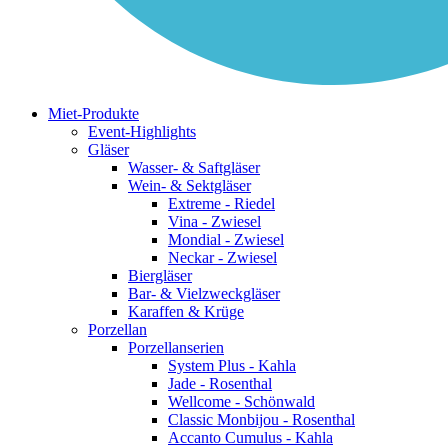
Miet-Produkte
Event-Highlights
Gläser
Wasser- & Saftgläser
Wein- & Sektgläser
Extreme - Riedel
Vina - Zwiesel
Mondial - Zwiesel
Neckar - Zwiesel
Biergläser
Bar- & Vielzweckgläser
Karaffen & Krüge
Porzellan
Porzellanserien
System Plus - Kahla
Jade - Rosenthal
Wellcome - Schönwald
Classic Monbijou - Rosenthal
Accanto Cumulus - Kahla