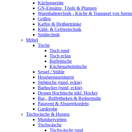
Küchengeräte
GN-Einsätze, Töpfe & Pfannen
Warmhaltetechnik - Küche & Transport von Speis
Grillen
Kaffee & Heißgetränke
Kühl- & Gefriertechnik
Spültechnik
Möbel
Tische
Tisch rund
Tisch eckig
Buffettische
Küchenarbeitstische
Sessel / Stühle
Heurigengarnituren
Stehtische (rund, eckig)
Barhocker (rund, eckig)
Design Hochtische inkl. Hocker
Bar-, Buffettheken & Rednerpulte
Paravent & Absperrkordeln
Garderobe
Tischwäsche & Hussen
Mundservietten
Tischwäsche
Tischwäsche rund