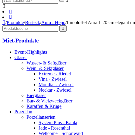
/
Produkte
/
Besteck
/
Aura - Hepp
/
Limolöffel Aura L 20 cm elegant und
Miet-Produkte
Event-Highlights
Gläser
Wasser- & Saftgläser
Wein- & Sektgläser
Extreme - Riedel
Vina - Zwiesel
Mondial - Zwiesel
Neckar - Zwiesel
Biergläser
Bar- & Vielzweckgläser
Karaffen & Krüge
Porzellan
Porzellanserien
System Plus - Kahla
Jade - Rosenthal
Wellcome - Schönwald