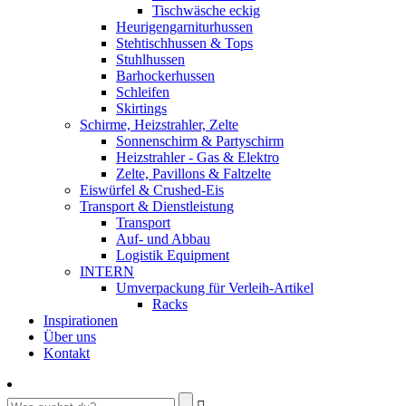
Tischwäsche eckig
Heurigengarniturhussen
Stehtischhussen & Tops
Stuhlhussen
Barhockerhussen
Schleifen
Skirtings
Schirme, Heizstrahler, Zelte
Sonnenschirm & Partyschirm
Heizstrahler - Gas & Elektro
Zelte, Pavillons & Faltzelte
Eiswürfel & Crushed-Eis
Transport & Dienstleistung
Transport
Auf- und Abbau
Logistik Equipment
INTERN
Umverpackung für Verleih-Artikel
Racks
Inspirationen
Über uns
Kontakt