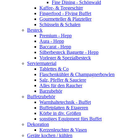
Fine Dining - Schönwald
Kaffee- & Teegeschirr
Fingerfood - Flying Buffet
Gourmetteller & Platzteller
Schüsseln & Schalen
Besteck
Premium - Hepp
Aura - Hepp
Baccarat - Hepp
Silberbesteck Baguette - Hepp
Vorleger & Spezialbesteck
Serviermaterial
Tablettes & Co
Flaschenkühler & Champagnerbowlen
Salz, Pfeffer & Sauciere
Alles für den Raucher
Barzubehör
Buffetzubehör
Warmhaltetechnik - Buffet
Buffetplatten & Etageren
Körbe in div. Größen
sonstiges Equipment fürs Buffet
Dekoration
Kerzenleuchter & Vasen
Geräte kochen / kühlen