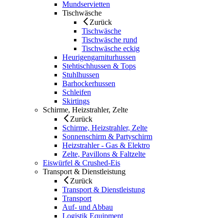
Mundservietten
Tischwäsche
Zurück
Tischwäsche
Tischwäsche rund
Tischwäsche eckig
Heurigengarniturhussen
Stehtischhussen & Tops
Stuhlhussen
Barhockerhussen
Schleifen
Skirtings
Schirme, Heizstrahler, Zelte
Zurück
Schirme, Heizstrahler, Zelte
Sonnenschirm & Partyschirm
Heizstrahler - Gas & Elektro
Zelte, Pavillons & Faltzelte
Eiswürfel & Crushed-Eis
Transport & Dienstleistung
Zurück
Transport & Dienstleistung
Transport
Auf- und Abbau
Logistik Equipment