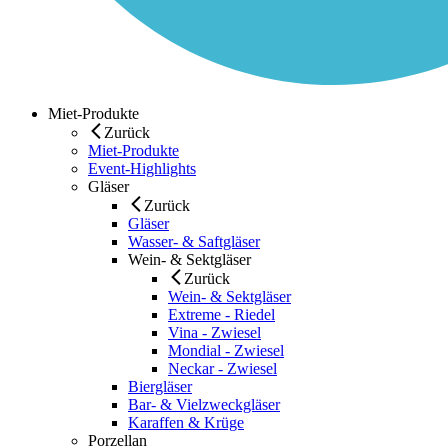
Miet-Produkte
Zurück
Miet-Produkte
Event-Highlights
Gläser
Zurück
Gläser
Wasser- & Saftgläser
Wein- & Sektgläser
Zurück
Wein- & Sektgläser
Extreme - Riedel
Vina - Zwiesel
Mondial - Zwiesel
Neckar - Zwiesel
Biergläser
Bar- & Vielzweckgläser
Karaffen & Krüge
Porzellan