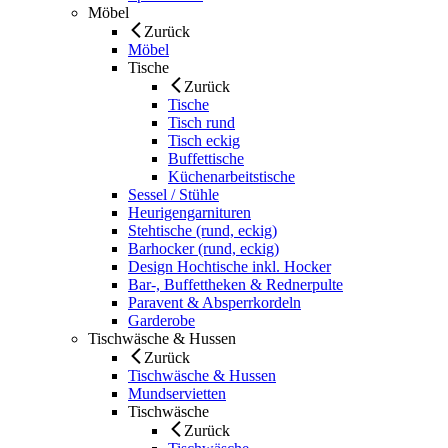
Möbel
Zurück
Möbel
Tische
Zurück
Tische
Tisch rund
Tisch eckig
Buffettische
Küchenarbeitstische
Sessel / Stühle
Heurigengarnituren
Stehtische (rund, eckig)
Barhocker (rund, eckig)
Design Hochtische inkl. Hocker
Bar-, Buffettheken & Rednerpulte
Paravent & Absperrkordeln
Garderobe
Tischwäsche & Hussen
Zurück
Tischwäsche & Hussen
Mundservietten
Tischwäsche
Zurück