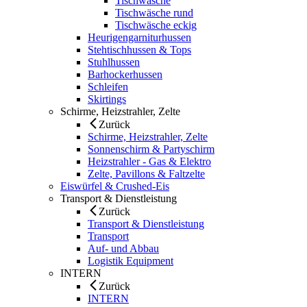
Tischwäsche
Tischwäsche rund
Tischwäsche eckig
Heurigengarniturhussen
Stehtischhussen & Tops
Stuhlhussen
Barhockerhussen
Schleifen
Skirtings
Schirme, Heizstrahler, Zelte
Zurück
Schirme, Heizstrahler, Zelte
Sonnenschirm & Partyschirm
Heizstrahler - Gas & Elektro
Zelte, Pavillons & Faltzelte
Eiswürfel & Crushed-Eis
Transport & Dienstleistung
Zurück
Transport & Dienstleistung
Transport
Auf- und Abbau
Logistik Equipment
INTERN
Zurück
INTERN