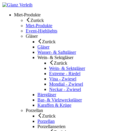
Skip
to
Miet-Produkte
content
Zurück
Miet-Produkte
Event-Highlights
Gläser
Zurück
Gläser
Wasser- & Saftgläser
Wein- & Sektgläser
Zurück
Wein- & Sektgläser
Extreme - Riedel
Vina - Zwiesel
Mondial - Zwiesel
Neckar - Zwiesel
Biergläser
Bar- & Vielzweckgläser
Karaffen & Krüge
Porzellan
Zurück
Porzellan
Porzellanserien