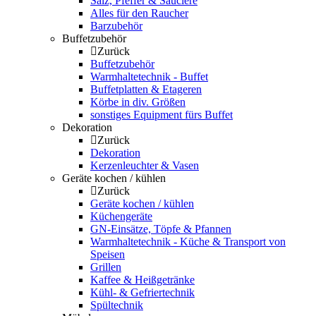
Salz, Pfeffer & Sauciere
Alles für den Raucher
Barzubehör
Buffetzubehör
Zurück
Buffetzubehör
Warmhaltetechnik - Buffet
Buffetplatten & Etageren
Körbe in div. Größen
sonstiges Equipment fürs Buffet
Dekoration
Zurück
Dekoration
Kerzenleuchter & Vasen
Geräte kochen / kühlen
Zurück
Geräte kochen / kühlen
Küchengeräte
GN-Einsätze, Töpfe & Pfannen
Warmhaltetechnik - Küche & Transport von
Speisen
Grillen
Kaffee & Heißgetränke
Kühl- & Gefriertechnik
Spültechnik