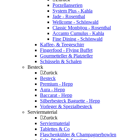
Porzellanserien
System Plus - Kahla
Jade - Rosenthal
Wellcome - Schönwald
Classic Monbijou - Rosenthal
Accanto Cumulus - Kahla
Fine Dining - Schönwald
Kaffee- & Teegeschirr
Fingerfood - Flying Buffet
Gourmetteller & Platzteller
Schüsseln & Schalen
Besteck
Zurück
Besteck
Premium - Hepp
Aura - Hepp
Baccarat - Hepp
Silberbesteck Baguette - Hepp
Vorleger & Spezialbesteck
Serviermaterial
Zurück
Serviermaterial
Tablettes & Co
Flaschenkühler & Champagnerbowlen