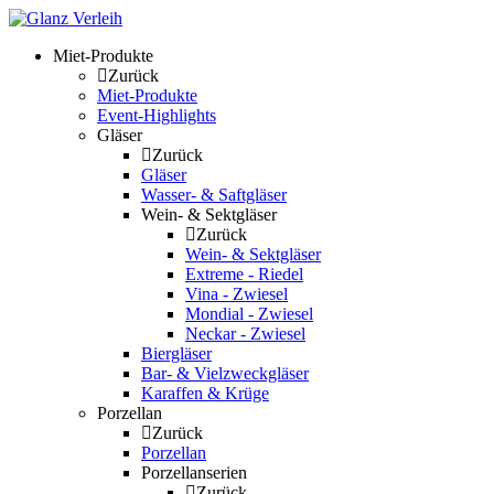
Skip
to
Miet-Produkte
content
Zurück
Miet-Produkte
Event-Highlights
Gläser
Zurück
Gläser
Wasser- & Saftgläser
Wein- & Sektgläser
Zurück
Wein- & Sektgläser
Extreme - Riedel
Vina - Zwiesel
Mondial - Zwiesel
Neckar - Zwiesel
Biergläser
Bar- & Vielzweckgläser
Karaffen & Krüge
Porzellan
Zurück
Porzellan
Porzellanserien
Zurück