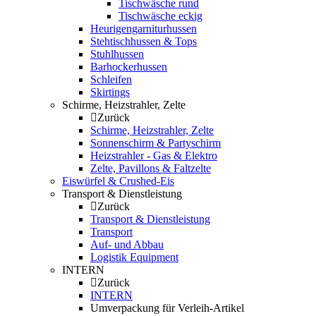
Tischwäsche rund
Tischwäsche eckig
Heurigengarniturhussen
Stehtischhussen & Tops
Stuhlhussen
Barhockerhussen
Schleifen
Skirtings
Schirme, Heizstrahler, Zelte
Zurück
Schirme, Heizstrahler, Zelte
Sonnenschirm & Partyschirm
Heizstrahler - Gas & Elektro
Zelte, Pavillons & Faltzelte
Eiswürfel & Crushed-Eis
Transport & Dienstleistung
Zurück
Transport & Dienstleistung
Transport
Auf- und Abbau
Logistik Equipment
INTERN
Zurück
INTERN
Umverpackung für Verleih-Artikel