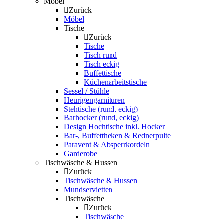
Möbel
Zurück
Möbel
Tische
Zurück
Tische
Tisch rund
Tisch eckig
Buffettische
Küchenarbeitstische
Sessel / Stühle
Heurigengarnituren
Stehtische (rund, eckig)
Barhocker (rund, eckig)
Design Hochtische inkl. Hocker
Bar-, Buffettheken & Rednerpulte
Paravent & Absperrkordeln
Garderobe
Tischwäsche & Hussen
Zurück
Tischwäsche & Hussen
Mundservietten
Tischwäsche
Zurück
Tischwäsche