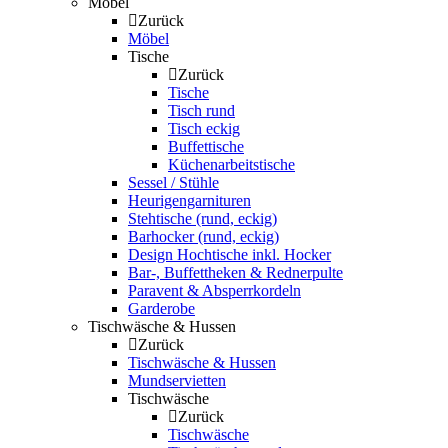
Möbel
Zurück
Möbel
Tische
Zurück
Tische
Tisch rund
Tisch eckig
Buffettische
Küchenarbeitstische
Sessel / Stühle
Heurigengarnituren
Stehtische (rund, eckig)
Barhocker (rund, eckig)
Design Hochtische inkl. Hocker
Bar-, Buffettheken & Rednerpulte
Paravent & Absperrkordeln
Garderobe
Tischwäsche & Hussen
Zurück
Tischwäsche & Hussen
Mundservietten
Tischwäsche
Zurück
Tischwäsche