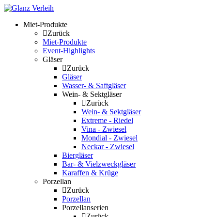
Skip
to
Miet-Produkte
content
Zurück
Miet-Produkte
Event-Highlights
Gläser
Zurück
Gläser
Wasser- & Saftgläser
Wein- & Sektgläser
Zurück
Wein- & Sektgläser
Extreme - Riedel
Vina - Zwiesel
Mondial - Zwiesel
Neckar - Zwiesel
Biergläser
Bar- & Vielzweckgläser
Karaffen & Krüge
Porzellan
Zurück
Porzellan
Porzellanserien
Zurück