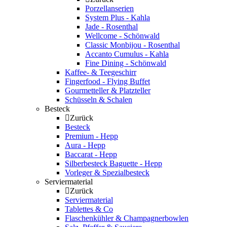
Porzellanserien
System Plus - Kahla
Jade - Rosenthal
Wellcome - Schönwald
Classic Monbijou - Rosenthal
Accanto Cumulus - Kahla
Fine Dining - Schönwald
Kaffee- & Teegeschirr
Fingerfood - Flying Buffet
Gourmetteller & Platzteller
Schüsseln & Schalen
Besteck
Zurück
Besteck
Premium - Hepp
Aura - Hepp
Baccarat - Hepp
Silberbesteck Baguette - Hepp
Vorleger & Spezialbesteck
Serviermaterial
Zurück
Serviermaterial
Tablettes & Co
Flaschenkühler & Champagnerbowlen