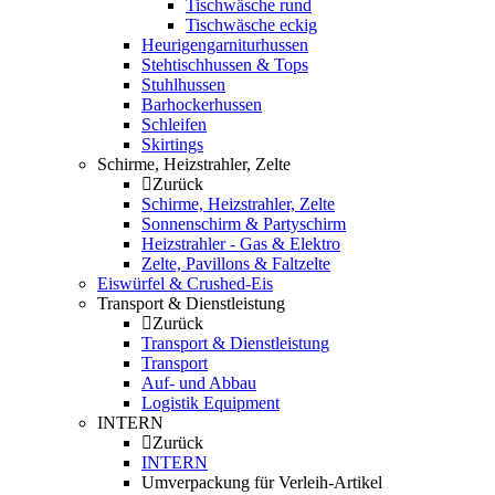
Tischwäsche rund
Tischwäsche eckig
Heurigengarniturhussen
Stehtischhussen & Tops
Stuhlhussen
Barhockerhussen
Schleifen
Skirtings
Schirme, Heizstrahler, Zelte
Zurück
Schirme, Heizstrahler, Zelte
Sonnenschirm & Partyschirm
Heizstrahler - Gas & Elektro
Zelte, Pavillons & Faltzelte
Eiswürfel & Crushed-Eis
Transport & Dienstleistung
Zurück
Transport & Dienstleistung
Transport
Auf- und Abbau
Logistik Equipment
INTERN
Zurück
INTERN
Umverpackung für Verleih-Artikel