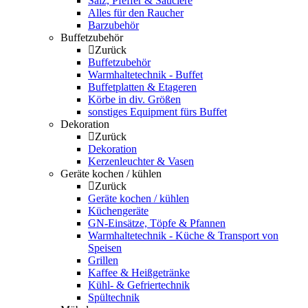
Salz, Pfeffer & Sauciere
Alles für den Raucher
Barzubehör
Buffetzubehör
Zurück
Buffetzubehör
Warmhaltetechnik - Buffet
Buffetplatten & Etageren
Körbe in div. Größen
sonstiges Equipment fürs Buffet
Dekoration
Zurück
Dekoration
Kerzenleuchter & Vasen
Geräte kochen / kühlen
Zurück
Geräte kochen / kühlen
Küchengeräte
GN-Einsätze, Töpfe & Pfannen
Warmhaltetechnik - Küche & Transport von
Speisen
Grillen
Kaffee & Heißgetränke
Kühl- & Gefriertechnik
Spültechnik