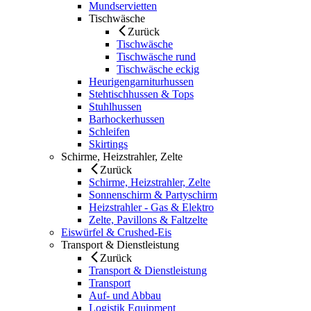
Mundservietten
Tischwäsche
Zurück
Tischwäsche
Tischwäsche rund
Tischwäsche eckig
Heurigengarniturhussen
Stehtischhussen & Tops
Stuhlhussen
Barhockerhussen
Schleifen
Skirtings
Schirme, Heizstrahler, Zelte
Zurück
Schirme, Heizstrahler, Zelte
Sonnenschirm & Partyschirm
Heizstrahler - Gas & Elektro
Zelte, Pavillons & Faltzelte
Eiswürfel & Crushed-Eis
Transport & Dienstleistung
Zurück
Transport & Dienstleistung
Transport
Auf- und Abbau
Logistik Equipment