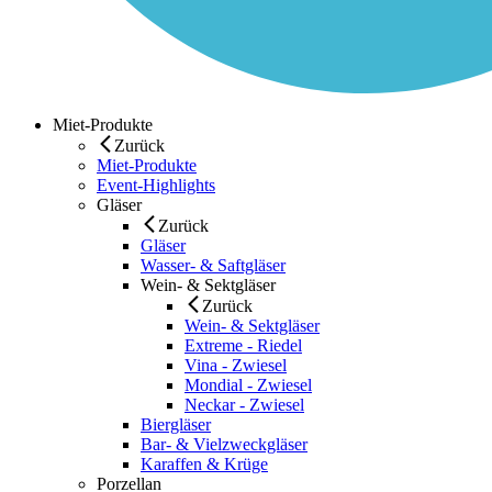
Miet-Produkte
Zurück
Miet-Produkte
Event-Highlights
Gläser
Zurück
Gläser
Wasser- & Saftgläser
Wein- & Sektgläser
Zurück
Wein- & Sektgläser
Extreme - Riedel
Vina - Zwiesel
Mondial - Zwiesel
Neckar - Zwiesel
Biergläser
Bar- & Vielzweckgläser
Karaffen & Krüge
Porzellan