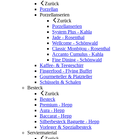
Zurück
Porzellan
Porzellanserien
Zurück
Porzellanserien
System Plus - Kahla
Jade - Rosenthal
Wellcome - Schönwald
Classic Monbijou - Rosenthal
Accanto Cumulus - Kahla
Fine Dining - Schönwald
Kaffee- & Teegeschirr
Fingerfood - Flying Buffet
Gourmetteller & Platzteller
Schüsseln & Schalen
Besteck
Zurück
Besteck
Premium - Hepp
Aura - Hepp
Baccarat - Hepp
Silberbesteck Baguette - Hepp
Vorleger & Spezialbesteck
Serviermaterial
Zurück