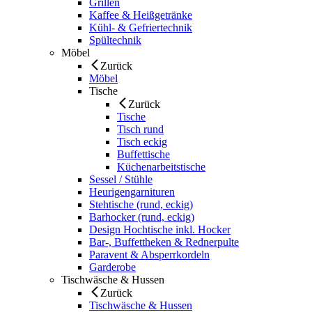
Grillen
Kaffee & Heißgetränke
Kühl- & Gefriertechnik
Spültechnik
Möbel
Zurück
Möbel
Tische
Zurück
Tische
Tisch rund
Tisch eckig
Buffettische
Küchenarbeitstische
Sessel / Stühle
Heurigengarnituren
Stehtische (rund, eckig)
Barhocker (rund, eckig)
Design Hochtische inkl. Hocker
Bar-, Buffettheken & Rednerpulte
Paravent & Absperrkordeln
Garderobe
Tischwäsche & Hussen
Zurück
Tischwäsche & Hussen