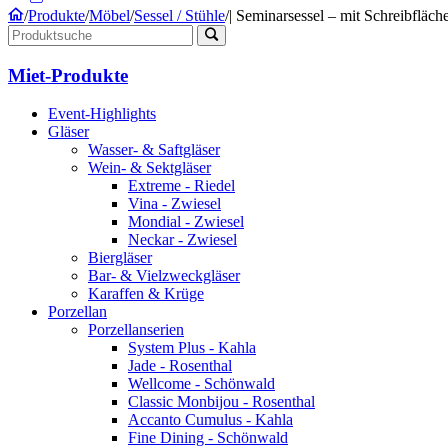
/
Produkte
/
Möbel
/
Sessel / Stühle
/
| Seminarsessel – mit Schreibfläche
Miet-Produkte
Event-Highlights
Gläser
Wasser- & Saftgläser
Wein- & Sektgläser
Extreme - Riedel
Vina - Zwiesel
Mondial - Zwiesel
Neckar - Zwiesel
Biergläser
Bar- & Vielzweckgläser
Karaffen & Krüge
Porzellan
Porzellanserien
System Plus - Kahla
Jade - Rosenthal
Wellcome - Schönwald
Classic Monbijou - Rosenthal
Accanto Cumulus - Kahla
Fine Dining - Schönwald