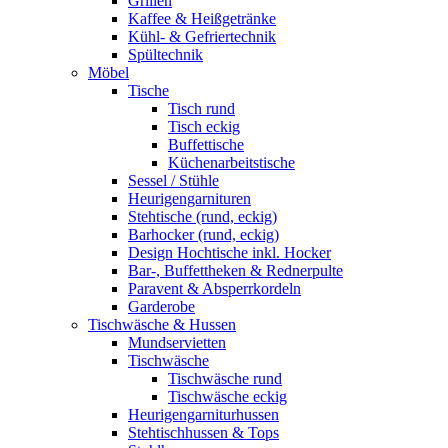
Grillen
Kaffee & Heißgetränke
Kühl- & Gefriertechnik
Spültechnik
Möbel
Tische
Tisch rund
Tisch eckig
Buffettische
Küchenarbeitstische
Sessel / Stühle
Heurigengarnituren
Stehtische (rund, eckig)
Barhocker (rund, eckig)
Design Hochtische inkl. Hocker
Bar-, Buffettheken & Rednerpulte
Paravent & Absperrkordeln
Garderobe
Tischwäsche & Hussen
Mundservietten
Tischwäsche
Tischwäsche rund
Tischwäsche eckig
Heurigengarniturhussen
Stehtischhussen & Tops