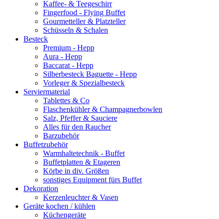
Kaffee- & Teegeschirr
Fingerfood - Flying Buffet
Gourmetteller & Platzteller
Schüsseln & Schalen
Besteck
Premium - Hepp
Aura - Hepp
Baccarat - Hepp
Silberbesteck Baguette - Hepp
Vorleger & Spezialbesteck
Serviermaterial
Tablettes & Co
Flaschenkühler & Champagnerbowlen
Salz, Pfeffer & Sauciere
Alles für den Raucher
Barzubehör
Buffetzubehör
Warmhaltetechnik - Buffet
Buffetplatten & Etageren
Körbe in div. Größen
sonstiges Equipment fürs Buffet
Dekoration
Kerzenleuchter & Vasen
Geräte kochen / kühlen
Küchengeräte