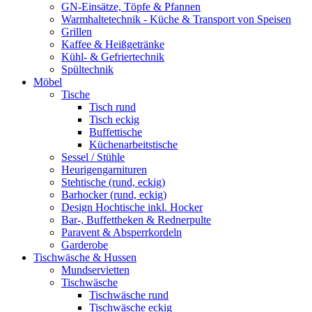
GN-Einsätze, Töpfe & Pfannen
Warmhaltetechnik - Küche & Transport von Speisen
Grillen
Kaffee & Heißgetränke
Kühl- & Gefriertechnik
Spültechnik
Möbel
Tische
Tisch rund
Tisch eckig
Buffettische
Küchenarbeitstische
Sessel / Stühle
Heurigengarnituren
Stehtische (rund, eckig)
Barhocker (rund, eckig)
Design Hochtische inkl. Hocker
Bar-, Buffettheken & Rednerpulte
Paravent & Absperrkordeln
Garderobe
Tischwäsche & Hussen
Mundservietten
Tischwäsche
Tischwäsche rund
Tischwäsche eckig