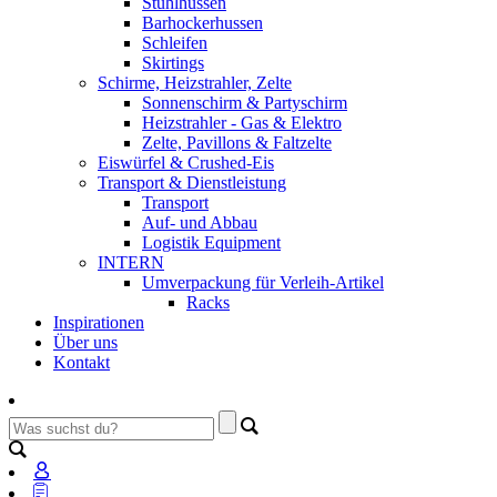
Stuhlhussen
Barhockerhussen
Schleifen
Skirtings
Schirme, Heizstrahler, Zelte
Sonnenschirm & Partyschirm
Heizstrahler - Gas & Elektro
Zelte, Pavillons & Faltzelte
Eiswürfel & Crushed-Eis
Transport & Dienstleistung
Transport
Auf- und Abbau
Logistik Equipment
INTERN
Umverpackung für Verleih-Artikel
Racks
Inspirationen
Über uns
Kontakt