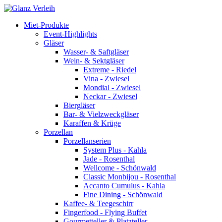
Skip
to
Miet-Produkte
content
Event-Highlights
Gläser
Wasser- & Saftgläser
Wein- & Sektgläser
Extreme - Riedel
Vina - Zwiesel
Mondial - Zwiesel
Neckar - Zwiesel
Biergläser
Bar- & Vielzweckgläser
Karaffen & Krüge
Porzellan
Porzellanserien
System Plus - Kahla
Jade - Rosenthal
Wellcome - Schönwald
Classic Monbijou - Rosenthal
Accanto Cumulus - Kahla
Fine Dining - Schönwald
Kaffee- & Teegeschirr
Fingerfood - Flying Buffet
Gourmetteller & Platzteller