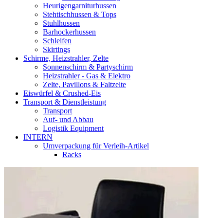
Heurigengarniturhussen
Stehtischhussen & Tops
Stuhlhussen
Barhockerhussen
Schleifen
Skirtings
Schirme, Heizstrahler, Zelte
Sonnenschirm & Partyschirm
Heizstrahler - Gas & Elektro
Zelte, Pavillons & Faltzelte
Eiswürfel & Crushed-Eis
Transport & Dienstleistung
Transport
Auf- und Abbau
Logistik Equipment
INTERN
Umverpackung für Verleih-Artikel
Racks