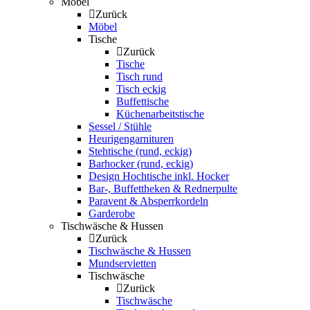
Möbel
Zurück
Möbel
Tische
Zurück
Tische
Tisch rund
Tisch eckig
Buffettische
Küchenarbeitstische
Sessel / Stühle
Heurigengarnituren
Stehtische (rund, eckig)
Barhocker (rund, eckig)
Design Hochtische inkl. Hocker
Bar-, Buffettheken & Rednerpulte
Paravent & Absperrkordeln
Garderobe
Tischwäsche & Hussen
Zurück
Tischwäsche & Hussen
Mundservietten
Tischwäsche
Zurück
Tischwäsche