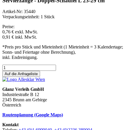
Servierzange - Doppel-Schaufel L 23-29 cm
Artikel-Nr: 35440
Verpackungseinheit: 1 Stück
Preise:
0,76 €
exkl. MwSt.
0,91 €
inkl. MwSt.
*Preis pro Stück und Mieteinheit (1 Mieteinheit = 3 Kalendertage;
Sonn- und Feiertage ohne Berechnung),
inkl. Endreinigung.
Auf die Anfrageliste
Glanz Verleih GmbH
Industriestraße B 12
2345 Brunn am Gebirge
Österreich
Routenplanung (Google Maps)
Kontakt
Telefon:
+43 (0)1 6999040, +43 (0)2236 389004