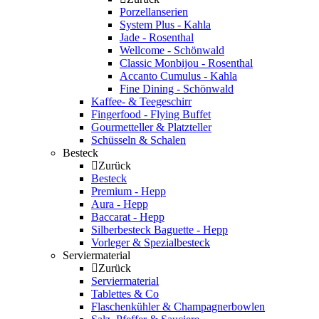
Porzellanserien
System Plus - Kahla
Jade - Rosenthal
Wellcome - Schönwald
Classic Monbijou - Rosenthal
Accanto Cumulus - Kahla
Fine Dining - Schönwald
Kaffee- & Teegeschirr
Fingerfood - Flying Buffet
Gourmetteller & Platzteller
Schüsseln & Schalen
Besteck
Zurück
Besteck
Premium - Hepp
Aura - Hepp
Baccarat - Hepp
Silberbesteck Baguette - Hepp
Vorleger & Spezialbesteck
Serviermaterial
Zurück
Serviermaterial
Tablettes & Co
Flaschenkühler & Champagnerbowlen