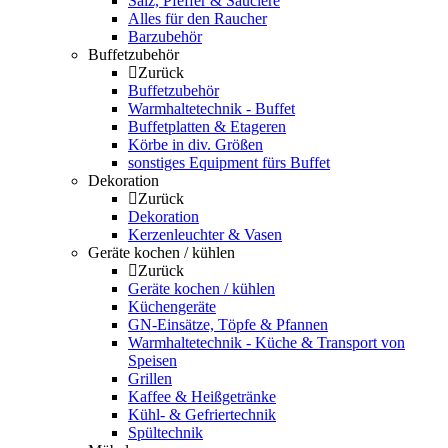
Salz, Pfeffer & Sauciere
Alles für den Raucher
Barzubehör
Buffetzubehör
Zurück
Buffetzubehör
Warmhaltetechnik - Buffet
Buffetplatten & Etageren
Körbe in div. Größen
sonstiges Equipment fürs Buffet
Dekoration
Zurück
Dekoration
Kerzenleuchter & Vasen
Geräte kochen / kühlen
Zurück
Geräte kochen / kühlen
Küchengeräte
GN-Einsätze, Töpfe & Pfannen
Warmhaltetechnik - Küche & Transport von
Speisen
Grillen
Kaffee & Heißgetränke
Kühl- & Gefriertechnik
Spültechnik