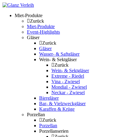
Skip
to
Miet-Produkte
content
Zurück
Miet-Produkte
Event-Highlights
Gläser
Zurück
Gläser
Wasser- & Saftgläser
Wein- & Sektgläser
Zurück
Wein- & Sektgläser
Extreme - Riedel
Vina - Zwiesel
Mondial - Zwiesel
Neckar - Zwiesel
Biergläser
Bar- & Vielzweckgläser
Karaffen & Krüge
Porzellan
Zurück
Porzellan
Porzellanserien
Zurück