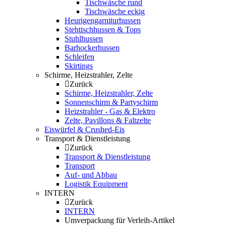
Tischwäsche rund
Tischwäsche eckig
Heurigengarniturhussen
Stehtischhussen & Tops
Stuhlhussen
Barhockerhussen
Schleifen
Skirtings
Schirme, Heizstrahler, Zelte
Zurück
Schirme, Heizstrahler, Zelte
Sonnenschirm & Partyschirm
Heizstrahler - Gas & Elektro
Zelte, Pavillons & Faltzelte
Eiswürfel & Crushed-Eis
Transport & Dienstleistung
Zurück
Transport & Dienstleistung
Transport
Auf- und Abbau
Logistik Equipment
INTERN
Zurück
INTERN
Umverpackung für Verleih-Artikel