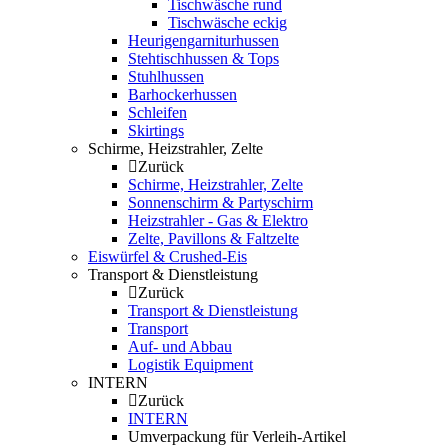
Tischwäsche rund
Tischwäsche eckig
Heurigengarniturhussen
Stehtischhussen & Tops
Stuhlhussen
Barhockerhussen
Schleifen
Skirtings
Schirme, Heizstrahler, Zelte
Zurück
Schirme, Heizstrahler, Zelte
Sonnenschirm & Partyschirm
Heizstrahler - Gas & Elektro
Zelte, Pavillons & Faltzelte
Eiswürfel & Crushed-Eis
Transport & Dienstleistung
Zurück
Transport & Dienstleistung
Transport
Auf- und Abbau
Logistik Equipment
INTERN
Zurück
INTERN
Umverpackung für Verleih-Artikel