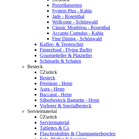
Porzellanserien
System Plus - Kahla
Jade - Rosenthal
Wellcome - Schönwald
Classic Monbijou - Rosenthal
Accanto Cumulus - Kahla
Fine Dining - Schönwald
Kaffee- & Teegeschirr
Fingerfood - Flying Buffet
Gourmetteller & Platzteller
Schüsseln & Schalen
Besteck
Zurück
Besteck
Premium - Hepp
Aura - Hepp
Baccarat - Hepp
Silberbesteck Baguette - Hepp
Vorleger & Spezialbesteck
Serviermaterial
Zurück
Serviermaterial
Tablettes & Co
Flaschenkühler & Champagnerbowlen