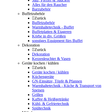
Salz, Pfeffer & Sauciere
Alles für den Raucher
Barzubehör
Buffetzubehör
Zurück
Buffetzubehör
Warmhaltetechnik - Buffet
Buffetplatten & Etageren
Körbe in div. Größen
sonstiges Equipment fürs Buffet
Dekoration
Zurück
Dekoration
Kerzenleuchter & Vasen
Geräte kochen / kühlen
Zurück
Geräte kochen / kühlen
Küchengeräte
GN-Einsätze, Töpfe & Pfannen
Warmhaltetechnik - Küche & Transport von
Speisen
Grillen
Kaffee & Heißgetränke
Kühl- & Gefriertechnik
Spültechnik