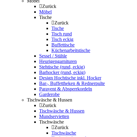
Möbel
Zurück
Möbel
Tische
Zurück
Tische
Tisch rund
Tisch eckig
Buffettische
Küchenarbeitstische
Sessel / Stühle
Heurigengarnituren
Stehtische (rund, eckig)
Barhocker (rund, eckig)
Design Hochtische inkl. Hocker
Bar-, Buffettheken & Rednerpulte
Paravent & Absperrkordeln
Garderobe
Tischwäsche & Hussen
Zurück
Tischwäsche & Hussen
Mundservietten
Tischwäsche
Zurück
Tischwäsche