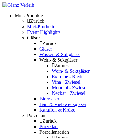
Skip
to
Miet-Produkte
content
Zurück
Miet-Produkte
Event-Highlights
Gläser
Zurück
Gläser
Wasser- & Saftgläser
Wein- & Sektgläser
Zurück
Wein- & Sektgläser
Extreme - Riedel
Vina - Zwiesel
Mondial - Zwiesel
Neckar - Zwiesel
Biergläser
Bar- & Vielzweckgläser
Karaffen & Krüge
Porzellan
Zurück
Porzellan
Porzellanserien
Zurück