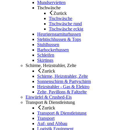
Mundservietten
Tischwäsche
Zurück
Tischwäsche
Tischwäsche rund
Tischwäsche eckig
Heurigengarniturhussen
Stehtischhussen & Tops
Stuhlhussen
Barhockerhussen
Schleifen
Skirtings
Schirme, Heizstrahler, Zelte
Zurück
Schirme, Heizstrahler, Zelte
Sonnenschirm & Partyschirm
Heizstrahler - Gas & Elektro
Zelte, Pavillons & Faltzelte
Eiswürfel & Crushed-Eis
Transport & Dienstleistung
Zurück
Transport & Dienstleistung
Transport
Auf- und Abbau
Logistik Equipment