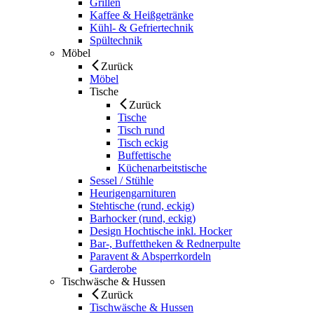
Grillen
Kaffee & Heißgetränke
Kühl- & Gefriertechnik
Spültechnik
Möbel
Zurück
Möbel
Tische
Zurück
Tische
Tisch rund
Tisch eckig
Buffettische
Küchenarbeitstische
Sessel / Stühle
Heurigengarnituren
Stehtische (rund, eckig)
Barhocker (rund, eckig)
Design Hochtische inkl. Hocker
Bar-, Buffettheken & Rednerpulte
Paravent & Absperrkordeln
Garderobe
Tischwäsche & Hussen
Zurück
Tischwäsche & Hussen