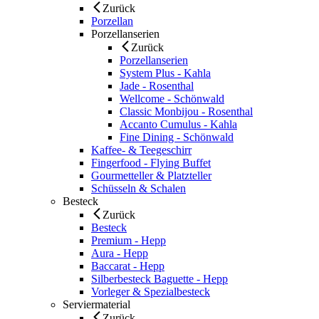
Zurück
Porzellan
Porzellanserien
Zurück
Porzellanserien
System Plus - Kahla
Jade - Rosenthal
Wellcome - Schönwald
Classic Monbijou - Rosenthal
Accanto Cumulus - Kahla
Fine Dining - Schönwald
Kaffee- & Teegeschirr
Fingerfood - Flying Buffet
Gourmetteller & Platzteller
Schüsseln & Schalen
Besteck
Zurück
Besteck
Premium - Hepp
Aura - Hepp
Baccarat - Hepp
Silberbesteck Baguette - Hepp
Vorleger & Spezialbesteck
Serviermaterial
Zurück