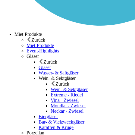
Miet-Produkte
Zurück
Miet-Produkte
Event-Highlights
Gläser
Zurück
Gläser
Wasser- & Saftgläser
Wein- & Sektgläser
Zurück
Wein- & Sektgläser
Extreme - Riedel
Vina - Zwiesel
Mondial - Zwiesel
Neckar - Zwiesel
Biergläser
Bar- & Vielzweckgläser
Karaffen & Krüge
Porzellan