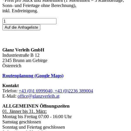
*Preis pro Stück und Mieteinheit (1 Mieteinheit = 3 Kalendertage;
Sonn- und Feiertage ohne Berechnung),
inkl. Endreinigung.
Auf die Anfrageliste
Glanz Verleih GmbH
Industriestraße B 12
2345 Brunn am Gebirge
Österreich
Routenplanung (Google Maps)
Kontakt
Telefon:
+43 (0)1 6999040, +43 (0)2236 389004
E-Mail:
office@glanzverleih.at
ALLGEMEINEN Öffnungszeiten
01. Jänner bis 31. März:
Montag bis Freitag 07:00 - 16:00 Uhr
Samstag geschlossen
Sonntag und Feiertag geschlossen