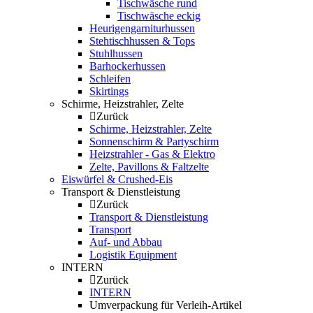
Tischwäsche rund
Tischwäsche eckig
Heurigengarniturhussen
Stehtischhussen & Tops
Stuhlhussen
Barhockerhussen
Schleifen
Skirtings
Schirme, Heizstrahler, Zelte
Zurück
Schirme, Heizstrahler, Zelte
Sonnenschirm & Partyschirm
Heizstrahler - Gas & Elektro
Zelte, Pavillons & Faltzelte
Eiswürfel & Crushed-Eis
Transport & Dienstleistung
Zurück
Transport & Dienstleistung
Transport
Auf- und Abbau
Logistik Equipment
INTERN
Zurück
INTERN
Umverpackung für Verleih-Artikel