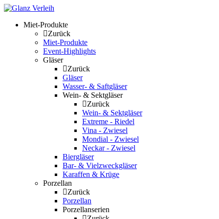
Skip
to
Miet-Produkte
content
Zurück
Miet-Produkte
Event-Highlights
Gläser
Zurück
Gläser
Wasser- & Saftgläser
Wein- & Sektgläser
Zurück
Wein- & Sektgläser
Extreme - Riedel
Vina - Zwiesel
Mondial - Zwiesel
Neckar - Zwiesel
Biergläser
Bar- & Vielzweckgläser
Karaffen & Krüge
Porzellan
Zurück
Porzellan
Porzellanserien
Zurück