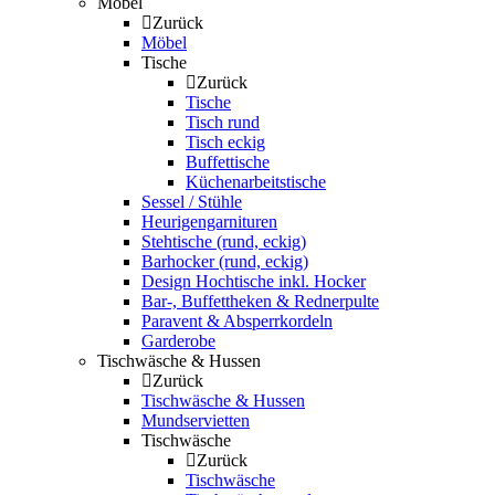
Möbel
Zurück
Möbel
Tische
Zurück
Tische
Tisch rund
Tisch eckig
Buffettische
Küchenarbeitstische
Sessel / Stühle
Heurigengarnituren
Stehtische (rund, eckig)
Barhocker (rund, eckig)
Design Hochtische inkl. Hocker
Bar-, Buffettheken & Rednerpulte
Paravent & Absperrkordeln
Garderobe
Tischwäsche & Hussen
Zurück
Tischwäsche & Hussen
Mundservietten
Tischwäsche
Zurück
Tischwäsche