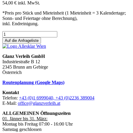
54,00 €
inkl. MwSt.
*Preis pro Stück und Mieteinheit (1 Mieteinheit = 3 Kalendertage;
Sonn- und Feiertage ohne Berechnung),
inkl. Endreinigung.
Auf die Anfrageliste
Glanz Verleih GmbH
Industriestraße B 12
2345 Brunn am Gebirge
Österreich
Routenplanung (Google Maps)
Kontakt
Telefon:
+43 (0)1 6999040, +43 (0)2236 389004
E-Mail:
office@glanzverleih.at
ALLGEMEINEN Öffnungszeiten
01. Jänner bis 31. März:
Montag bis Freitag 07:00 - 16:00 Uhr
Samstag geschlossen