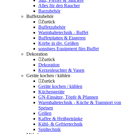
Salz, Pfeffer & Sauciere
Alles für den Raucher
Barzubehör
Buffetzubehör
Zurück
Buffetzubehör
Warmhaltetechnik - Buffet
Buffetplatten & Etageren
Körbe in div. Größen
sonstiges Equipment fürs Buffet
Dekoration
Zurück
Dekoration
Kerzenleuchter & Vasen
Geräte kochen / kühlen
Zurück
Geräte kochen / kühlen
Küchengeräte
GN-Einsätze, Töpfe & Pfannen
Warmhaltetechnik - Küche & Transport von
Speisen
Grillen
Kaffee & Heißgetränke
Kühl- & Gefriertechnik
Spültechnik