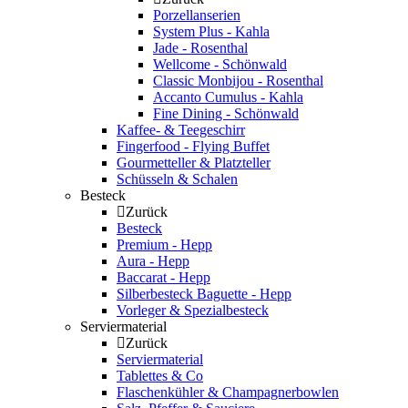
Porzellanserien
System Plus - Kahla
Jade - Rosenthal
Wellcome - Schönwald
Classic Monbijou - Rosenthal
Accanto Cumulus - Kahla
Fine Dining - Schönwald
Kaffee- & Teegeschirr
Fingerfood - Flying Buffet
Gourmetteller & Platzteller
Schüsseln & Schalen
Besteck
Zurück
Besteck
Premium - Hepp
Aura - Hepp
Baccarat - Hepp
Silberbesteck Baguette - Hepp
Vorleger & Spezialbesteck
Serviermaterial
Zurück
Serviermaterial
Tablettes & Co
Flaschenkühler & Champagnerbowlen