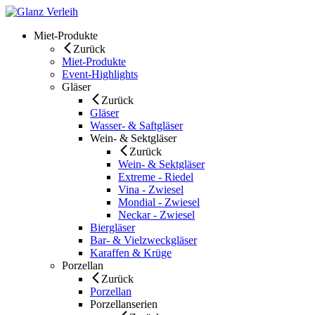
Skip
to
Miet-Produkte
content
Zurück
Miet-Produkte
Event-Highlights
Gläser
Zurück
Gläser
Wasser- & Saftgläser
Wein- & Sektgläser
Zurück
Wein- & Sektgläser
Extreme - Riedel
Vina - Zwiesel
Mondial - Zwiesel
Neckar - Zwiesel
Biergläser
Bar- & Vielzweckgläser
Karaffen & Krüge
Porzellan
Zurück
Porzellan
Porzellanserien