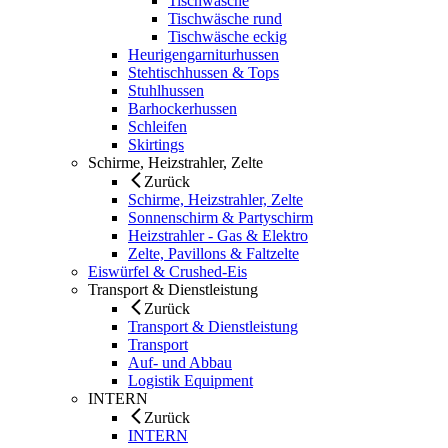
Tischwäsche
Tischwäsche rund
Tischwäsche eckig
Heurigengarniturhussen
Stehtischhussen & Tops
Stuhlhussen
Barhockerhussen
Schleifen
Skirtings
Schirme, Heizstrahler, Zelte
Zurück
Schirme, Heizstrahler, Zelte
Sonnenschirm & Partyschirm
Heizstrahler - Gas & Elektro
Zelte, Pavillons & Faltzelte
Eiswürfel & Crushed-Eis
Transport & Dienstleistung
Zurück
Transport & Dienstleistung
Transport
Auf- und Abbau
Logistik Equipment
INTERN
Zurück
INTERN