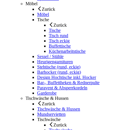
Möbel
Zurück
Möbel
Tische
Zurück
Tische
Tisch rund
Tisch eckig
Buffettische
Küchenarbeitstische
Sessel / Stühle
Heurigengarnituren
Stehtische (rund, eckig)
Barhocker (rund, eckig)
Design Hochtische inkl. Hocker
Bar-, Buffettheken & Rednerpulte
Paravent & Absperrkordeln
Garderobe
Tischwäsche & Hussen
Zurück
Tischwäsche & Hussen
Mundservietten
Tischwäsche
Zurück