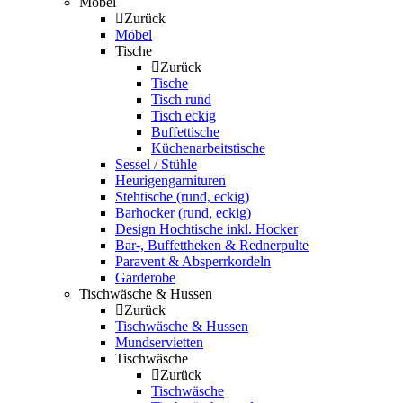
Möbel
Zurück
Möbel
Tische
Zurück
Tische
Tisch rund
Tisch eckig
Buffettische
Küchenarbeitstische
Sessel / Stühle
Heurigengarnituren
Stehtische (rund, eckig)
Barhocker (rund, eckig)
Design Hochtische inkl. Hocker
Bar-, Buffettheken & Rednerpulte
Paravent & Absperrkordeln
Garderobe
Tischwäsche & Hussen
Zurück
Tischwäsche & Hussen
Mundservietten
Tischwäsche
Zurück
Tischwäsche