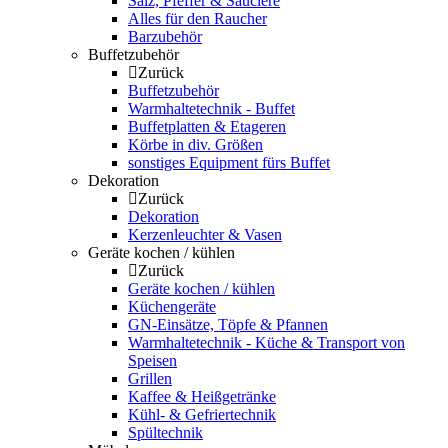
Salz, Pfeffer & Sauciere
Alles für den Raucher
Barzubehör
Buffetzubehör
Zurück
Buffetzubehör
Warmhaltetechnik - Buffet
Buffetplatten & Etageren
Körbe in div. Größen
sonstiges Equipment fürs Buffet
Dekoration
Zurück
Dekoration
Kerzenleuchter & Vasen
Geräte kochen / kühlen
Zurück
Geräte kochen / kühlen
Küchengeräte
GN-Einsätze, Töpfe & Pfannen
Warmhaltetechnik - Küche & Transport von
Speisen
Grillen
Kaffee & Heißgetränke
Kühl- & Gefriertechnik
Spültechnik