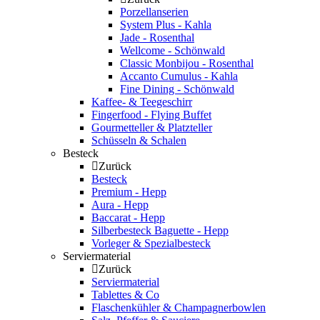
Porzellanserien
System Plus - Kahla
Jade - Rosenthal
Wellcome - Schönwald
Classic Monbijou - Rosenthal
Accanto Cumulus - Kahla
Fine Dining - Schönwald
Kaffee- & Teegeschirr
Fingerfood - Flying Buffet
Gourmetteller & Platzteller
Schüsseln & Schalen
Besteck
Zurück
Besteck
Premium - Hepp
Aura - Hepp
Baccarat - Hepp
Silberbesteck Baguette - Hepp
Vorleger & Spezialbesteck
Serviermaterial
Zurück
Serviermaterial
Tablettes & Co
Flaschenkühler & Champagnerbowlen