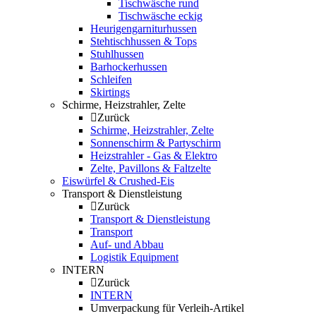
Tischwäsche rund
Tischwäsche eckig
Heurigengarniturhussen
Stehtischhussen & Tops
Stuhlhussen
Barhockerhussen
Schleifen
Skirtings
Schirme, Heizstrahler, Zelte
Zurück
Schirme, Heizstrahler, Zelte
Sonnenschirm & Partyschirm
Heizstrahler - Gas & Elektro
Zelte, Pavillons & Faltzelte
Eiswürfel & Crushed-Eis
Transport & Dienstleistung
Zurück
Transport & Dienstleistung
Transport
Auf- und Abbau
Logistik Equipment
INTERN
Zurück
INTERN
Umverpackung für Verleih-Artikel