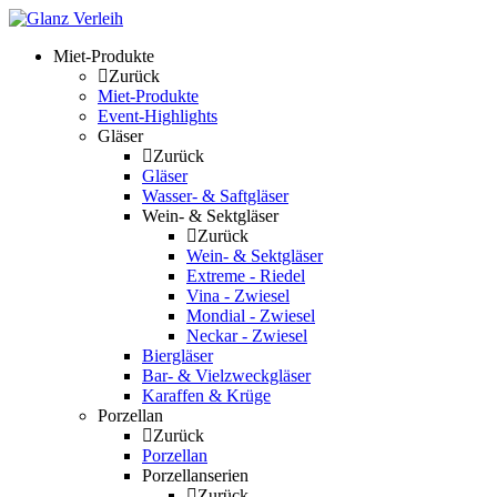
Skip
to
Miet-Produkte
content
Zurück
Miet-Produkte
Event-Highlights
Gläser
Zurück
Gläser
Wasser- & Saftgläser
Wein- & Sektgläser
Zurück
Wein- & Sektgläser
Extreme - Riedel
Vina - Zwiesel
Mondial - Zwiesel
Neckar - Zwiesel
Biergläser
Bar- & Vielzweckgläser
Karaffen & Krüge
Porzellan
Zurück
Porzellan
Porzellanserien
Zurück