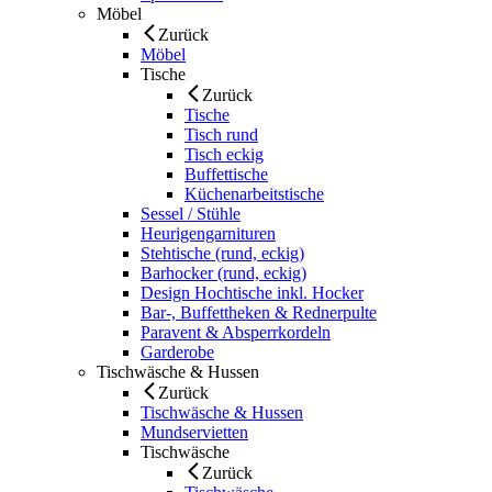
Möbel
Zurück
Möbel
Tische
Zurück
Tische
Tisch rund
Tisch eckig
Buffettische
Küchenarbeitstische
Sessel / Stühle
Heurigengarnituren
Stehtische (rund, eckig)
Barhocker (rund, eckig)
Design Hochtische inkl. Hocker
Bar-, Buffettheken & Rednerpulte
Paravent & Absperrkordeln
Garderobe
Tischwäsche & Hussen
Zurück
Tischwäsche & Hussen
Mundservietten
Tischwäsche
Zurück