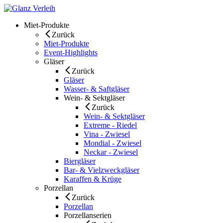
Skip
to
Miet-Produkte
content
Zurück
Miet-Produkte
Event-Highlights
Gläser
Zurück
Gläser
Wasser- & Saftgläser
Wein- & Sektgläser
Zurück
Wein- & Sektgläser
Extreme - Riedel
Vina - Zwiesel
Mondial - Zwiesel
Neckar - Zwiesel
Biergläser
Bar- & Vielzweckgläser
Karaffen & Krüge
Porzellan
Zurück
Porzellan
Porzellanserien