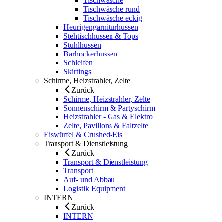
Tischwäsche
Tischwäsche rund
Tischwäsche eckig
Heurigengarniturhussen
Stehtischhussen & Tops
Stuhlhussen
Barhockerhussen
Schleifen
Skirtings
Schirme, Heizstrahler, Zelte
Zurück
Schirme, Heizstrahler, Zelte
Sonnenschirm & Partyschirm
Heizstrahler - Gas & Elektro
Zelte, Pavillons & Faltzelte
Eiswürfel & Crushed-Eis
Transport & Dienstleistung
Zurück
Transport & Dienstleistung
Transport
Auf- und Abbau
Logistik Equipment
INTERN
Zurück
INTERN