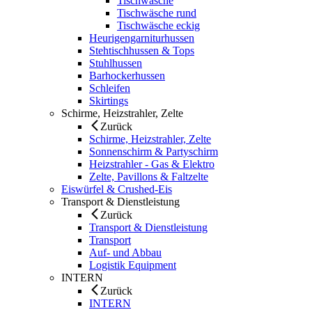
Tischwäsche
Tischwäsche rund
Tischwäsche eckig
Heurigengarniturhussen
Stehtischhussen & Tops
Stuhlhussen
Barhockerhussen
Schleifen
Skirtings
Schirme, Heizstrahler, Zelte
Zurück
Schirme, Heizstrahler, Zelte
Sonnenschirm & Partyschirm
Heizstrahler - Gas & Elektro
Zelte, Pavillons & Faltzelte
Eiswürfel & Crushed-Eis
Transport & Dienstleistung
Zurück
Transport & Dienstleistung
Transport
Auf- und Abbau
Logistik Equipment
INTERN
Zurück
INTERN