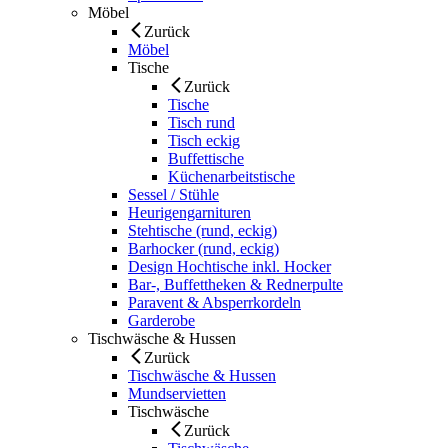
Möbel
Zurück
Möbel
Tische
Zurück
Tische
Tisch rund
Tisch eckig
Buffettische
Küchenarbeitstische
Sessel / Stühle
Heurigengarnituren
Stehtische (rund, eckig)
Barhocker (rund, eckig)
Design Hochtische inkl. Hocker
Bar-, Buffettheken & Rednerpulte
Paravent & Absperrkordeln
Garderobe
Tischwäsche & Hussen
Zurück
Tischwäsche & Hussen
Mundservietten
Tischwäsche
Zurück