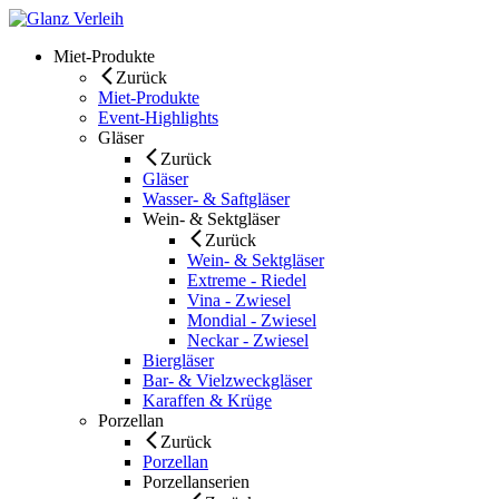
Skip
to
Miet-Produkte
content
Zurück
Miet-Produkte
Event-Highlights
Gläser
Zurück
Gläser
Wasser- & Saftgläser
Wein- & Sektgläser
Zurück
Wein- & Sektgläser
Extreme - Riedel
Vina - Zwiesel
Mondial - Zwiesel
Neckar - Zwiesel
Biergläser
Bar- & Vielzweckgläser
Karaffen & Krüge
Porzellan
Zurück
Porzellan
Porzellanserien