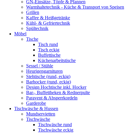
GN-Einsätze, Töpfe & Pfannen
Warmhaltetechnik - Küche & Transport von Speisen
Grillen
Kaffee & Heißgetränke
Kühl- & Gefriertechnik
Spültechnik
Möbel
Tische
Tisch rund
Tisch eckig
Buffettische
Küchenarbeitstische
Sessel / Stühle
Heurigengarnituren
Stehtische (rund, eckig)
Barhocker (rund, eckig)
Design Hochtische inkl. Hocker
Bar-, Buffettheken & Rednerpulte
Paravent & Absperrkordeln
Garderobe
Tischwäsche & Hussen
Mundservietten
Tischwäsche
Tischwäsche rund
Tischwäsche eckig