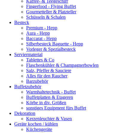
Kaffee- & Teegeschirr
Fingerfood - Flying Buffet
Gourmetteller & Platzteller
Schüsseln & Schalen
Besteck
Premium - Hepp
Aura - Hepp
Baccarat - Hepp
Silberbesteck Baguette - Hepp
Vorleger & Spezialbesteck
Serviermaterial
Tablettes & Co
Flaschenkühler & Champagnerbowlen
Salz, Pfeffer & Sauciere
Alles für den Raucher
Barzubehör
Buffetzubehör
Warmhaltetechnik - Buffet
Buffetplatten & Etageren
Körbe in div. Größen
sonstiges Equipment fürs Buffet
Dekoration
Kerzenleuchter & Vasen
Geräte kochen / kühlen
Küchengeräte