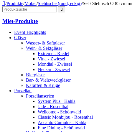
/
Produkte
/
Möbel
/
Stehtische (rund, eckig)
/
Set / Stehtisch O 85 cm m
Miet-Produkte
Event-Highlights
Gläser
Wasser- & Saftgläser
Wein- & Sektgläser
Extreme - Riedel
Vina - Zwiesel
Mondial - Zwiesel
Neckar - Zwiesel
Biergläser
Bar- & Vielzweckgläser
Karaffen & Krüge
Porzellan
Porzellanserien
System Plus - Kahla
Jade - Rosenthal
Wellcome - Schönwald
Classic Monbijou - Rosenthal
Accanto Cumulus - Kahla
Fine Dining - Schönwald