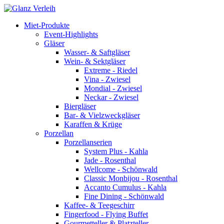
Skip
to
Miet-Produkte
content
Event-Highlights
Gläser
Wasser- & Saftgläser
Wein- & Sektgläser
Extreme - Riedel
Vina - Zwiesel
Mondial - Zwiesel
Neckar - Zwiesel
Biergläser
Bar- & Vielzweckgläser
Karaffen & Krüge
Porzellan
Porzellanserien
System Plus - Kahla
Jade - Rosenthal
Wellcome - Schönwald
Classic Monbijou - Rosenthal
Accanto Cumulus - Kahla
Fine Dining - Schönwald
Kaffee- & Teegeschirr
Fingerfood - Flying Buffet
Gourmetteller & Platzteller