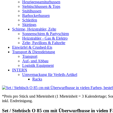
Heurigengarniturhussen
Stehtischhussen & Tops
Stuhlhussen
Barhockerhussen
Schleifen
Skirtings
Schirme, Heizstrahler, Zelte
Sonnenschirm & Partyschirm
Heizstrahler - Gas & Elektro
Zelte, Pavillons & Faltzelte
Eiswürfel & Crushed-Eis
Transport & Dienstleistung
Transport
Auf- und Abbau
Logistik Equipment
INTERN
Umverpackung für Verleih-Artikel
Racks
*Preis pro Stück und Mieteinheit (1 Mieteinheit = 3 Kalendertage; S
inkl. Endreinigung.
Set / Stehtisch O 85 cm mit Überwurfhusse in vielen 