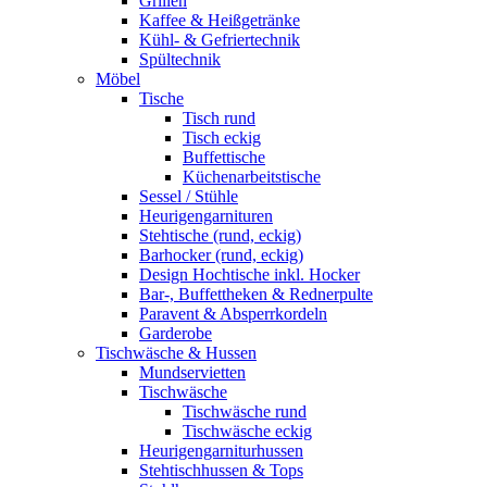
Grillen
Kaffee & Heißgetränke
Kühl- & Gefriertechnik
Spültechnik
Möbel
Tische
Tisch rund
Tisch eckig
Buffettische
Küchenarbeitstische
Sessel / Stühle
Heurigengarnituren
Stehtische (rund, eckig)
Barhocker (rund, eckig)
Design Hochtische inkl. Hocker
Bar-, Buffettheken & Rednerpulte
Paravent & Absperrkordeln
Garderobe
Tischwäsche & Hussen
Mundservietten
Tischwäsche
Tischwäsche rund
Tischwäsche eckig
Heurigengarniturhussen
Stehtischhussen & Tops