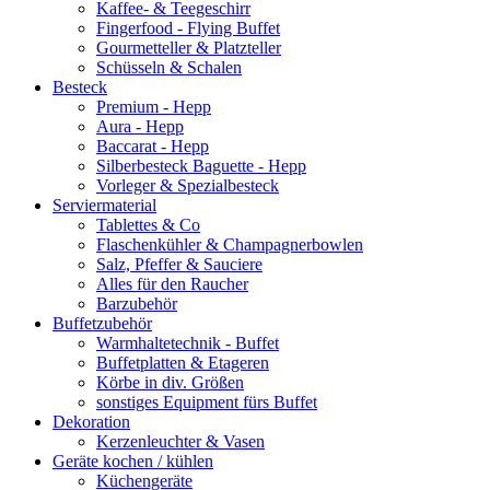
Kaffee- & Teegeschirr
Fingerfood - Flying Buffet
Gourmetteller & Platzteller
Schüsseln & Schalen
Besteck
Premium - Hepp
Aura - Hepp
Baccarat - Hepp
Silberbesteck Baguette - Hepp
Vorleger & Spezialbesteck
Serviermaterial
Tablettes & Co
Flaschenkühler & Champagnerbowlen
Salz, Pfeffer & Sauciere
Alles für den Raucher
Barzubehör
Buffetzubehör
Warmhaltetechnik - Buffet
Buffetplatten & Etageren
Körbe in div. Größen
sonstiges Equipment fürs Buffet
Dekoration
Kerzenleuchter & Vasen
Geräte kochen / kühlen
Küchengeräte