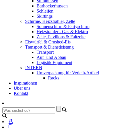
Stuhlhussen
Barhockerhussen
Schleifen
Skirtings
Schirme, Heizstrahler, Zelte
Sonnenschirm & Partyschirm
Heizstrahler - Gas & Elektro
Zelte, Pavillons & Faltzelte
Eiswürfel & Crushed-Eis
Transport & Dienstleistung
Transport
Auf- und Abbau
Logistik Equipment
INTERN
Umverpackung für Verleih-Artikel
Racks
Inspirationen
Über uns
Kontakt