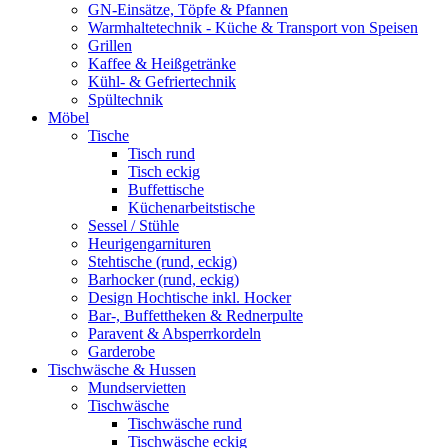
GN-Einsätze, Töpfe & Pfannen
Warmhaltetechnik - Küche & Transport von Speisen
Grillen
Kaffee & Heißgetränke
Kühl- & Gefriertechnik
Spültechnik
Möbel
Tische
Tisch rund
Tisch eckig
Buffettische
Küchenarbeitstische
Sessel / Stühle
Heurigengarnituren
Stehtische (rund, eckig)
Barhocker (rund, eckig)
Design Hochtische inkl. Hocker
Bar-, Buffettheken & Rednerpulte
Paravent & Absperrkordeln
Garderobe
Tischwäsche & Hussen
Mundservietten
Tischwäsche
Tischwäsche rund
Tischwäsche eckig