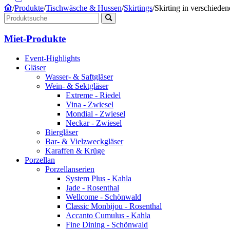
/
Produkte
/
Tischwäsche & Hussen
/
Skirtings
/
Skirting in verschiede
Miet-Produkte
Event-Highlights
Gläser
Wasser- & Saftgläser
Wein- & Sektgläser
Extreme - Riedel
Vina - Zwiesel
Mondial - Zwiesel
Neckar - Zwiesel
Biergläser
Bar- & Vielzweckgläser
Karaffen & Krüge
Porzellan
Porzellanserien
System Plus - Kahla
Jade - Rosenthal
Wellcome - Schönwald
Classic Monbijou - Rosenthal
Accanto Cumulus - Kahla
Fine Dining - Schönwald