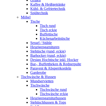
Grillen
Kaffee & Heißgetränke
Kühl- & Gefriertechnik
Spültechnik
Möbel
Tische
Tisch rund
Tisch eckig
Buffettische
Küchenarbeitstische
Sessel / Stühle
Heurigengarnituren
Stehtische (rund, eckig)
Barhocker (rund, eckig)
Design Hochtische inkl. Hocker
Bar-, Buffettheken & Rednerpulte
Paravent & Absperrkordeln
Garderobe
Tischwäsche & Hussen
Mundservietten
Tischwäsche
Tischwäsche rund
Tischwäsche eckig
Heurigengarniturhussen
Stehtischhussen & Tops