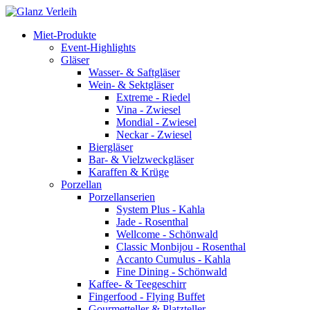
Skip
to
Miet-Produkte
content
Event-Highlights
Gläser
Wasser- & Saftgläser
Wein- & Sektgläser
Extreme - Riedel
Vina - Zwiesel
Mondial - Zwiesel
Neckar - Zwiesel
Biergläser
Bar- & Vielzweckgläser
Karaffen & Krüge
Porzellan
Porzellanserien
System Plus - Kahla
Jade - Rosenthal
Wellcome - Schönwald
Classic Monbijou - Rosenthal
Accanto Cumulus - Kahla
Fine Dining - Schönwald
Kaffee- & Teegeschirr
Fingerfood - Flying Buffet
Gourmetteller & Platzteller