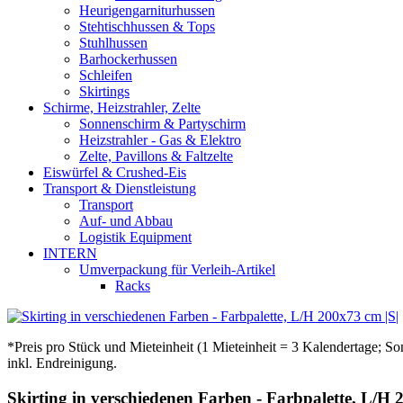
Heurigengarniturhussen
Stehtischhussen & Tops
Stuhlhussen
Barhockerhussen
Schleifen
Skirtings
Schirme, Heizstrahler, Zelte
Sonnenschirm & Partyschirm
Heizstrahler - Gas & Elektro
Zelte, Pavillons & Faltzelte
Eiswürfel & Crushed-Eis
Transport & Dienstleistung
Transport
Auf- und Abbau
Logistik Equipment
INTERN
Umverpackung für Verleih-Artikel
Racks
*Preis pro Stück und Mieteinheit (1 Mieteinheit = 3 Kalendertage; S
inkl. Endreinigung.
Skirting in verschiedenen Farben - Farbpalette, L/H 