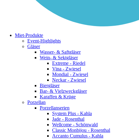
Miet-Produkte
Event-Highlights
Gläser
Wasser- & Saftgläser
Wein- & Sektgläser
Extreme - Riedel
Vina - Zwiesel
Mondial - Zwiesel
Neckar - Zwiesel
Biergläser
Bar- & Vielzweckgläser
Karaffen & Krüge
Porzellan
Porzellanserien
System Plus - Kahla
Jade - Rosenthal
Wellcome - Schönwald
Classic Monbijou - Rosenthal
Accanto Cumulus - Kahla