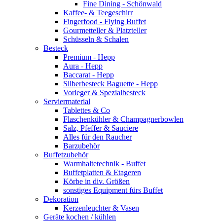
Fine Dining - Schönwald
Kaffee- & Teegeschirr
Fingerfood - Flying Buffet
Gourmetteller & Platzteller
Schüsseln & Schalen
Besteck
Premium - Hepp
Aura - Hepp
Baccarat - Hepp
Silberbesteck Baguette - Hepp
Vorleger & Spezialbesteck
Serviermaterial
Tablettes & Co
Flaschenkühler & Champagnerbowlen
Salz, Pfeffer & Sauciere
Alles für den Raucher
Barzubehör
Buffetzubehör
Warmhaltetechnik - Buffet
Buffetplatten & Etageren
Körbe in div. Größen
sonstiges Equipment fürs Buffet
Dekoration
Kerzenleuchter & Vasen
Geräte kochen / kühlen