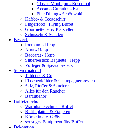
Classic Monbijou - Rosenthal
Accanto Cumulus - Kahla
Fine Dining - Schönwald
Kaffee- & Teegeschirr
Fingerfood - Flying Buffet
Gourmetteller & Platzteller
Schüsseln & Schalen
Besteck
Premium - Hepp
Aura - Hepp
Baccarat - Hepp
Silberbesteck Baguette - Hepp
Vorleger & Spezialbesteck
Serviermaterial
Tablettes & Co
Flaschenkühler & Champagnerbowlen
Salz, Pfeffer & Sauciere
Alles für den Raucher
Barzubehör
Buffetzubehör
Warmhaltetechnik - Buffet
Buffetplatten & Etageren
Körbe in div. Größen
sonstiges Equipment fürs Buffet
Dekoration