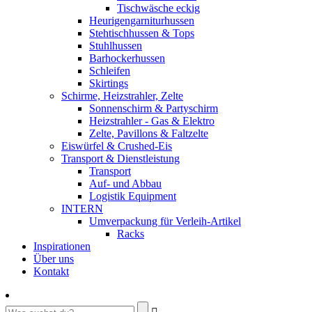
Tischwäsche eckig
Heurigengarniturhussen
Stehtischhussen & Tops
Stuhlhussen
Barhockerhussen
Schleifen
Skirtings
Schirme, Heizstrahler, Zelte
Sonnenschirm & Partyschirm
Heizstrahler - Gas & Elektro
Zelte, Pavillons & Faltzelte
Eiswürfel & Crushed-Eis
Transport & Dienstleistung
Transport
Auf- und Abbau
Logistik Equipment
INTERN
Umverpackung für Verleih-Artikel
Racks
Inspirationen
Über uns
Kontakt