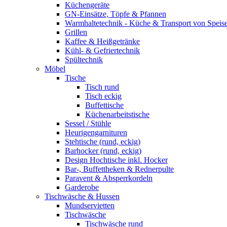
Küchengeräte
GN-Einsätze, Töpfe & Pfannen
Warmhaltetechnik - Küche & Transport von Speis
Grillen
Kaffee & Heißgetränke
Kühl- & Gefriertechnik
Spültechnik
Möbel
Tische
Tisch rund
Tisch eckig
Buffettische
Küchenarbeitstische
Sessel / Stühle
Heurigengarnituren
Stehtische (rund, eckig)
Barhocker (rund, eckig)
Design Hochtische inkl. Hocker
Bar-, Buffettheken & Rednerpulte
Paravent & Absperrkordeln
Garderobe
Tischwäsche & Hussen
Mundservietten
Tischwäsche
Tischwäsche rund