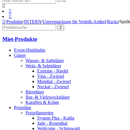
/
Produkte
/
INTERN
/
Umverpackung für Verleih-Artikel
/
Racks
/
Spülk
Miet-Produkte
Event-Highlights
Gläser
Wasser- & Saftgläser
Wein- & Sektgläser
Extreme - Riedel
Vina - Zwiesel
Mondial - Zwiesel
Neckar - Zwiesel
Biergläser
Bar- & Vielzweckgläser
Karaffen & Krüge
Porzellan
Porzellanserien
System Plus - Kahla
Jade - Rosenthal
Wellcome - Schönwald