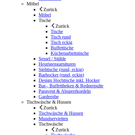
Möbel
Zurück
Möbel
Tische
Zurück
Tische
Tisch rund
Tisch eckig
Buffettische
Küchenarbeitstische
Sessel / Stühle
Heurigengarnituren
Stehtische (rund, eckig)
Barhocker (rund, eckig)
Design Hochtische inkl. Hocker
Bar-, Buffettheken & Rednerpulte
Paravent & Absperrkordeln
Garderobe
Tischwäsche & Hussen
Zurück
Tischwäsche & Hussen
Mundservietten
Tischwäsche
Zurück