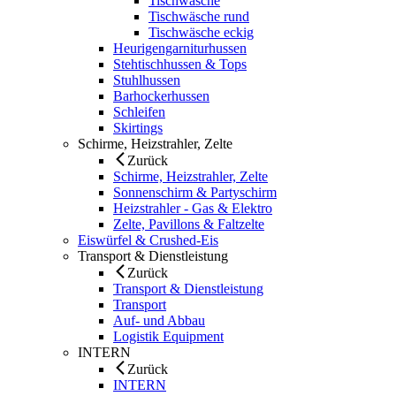
Tischwäsche
Tischwäsche rund
Tischwäsche eckig
Heurigengarniturhussen
Stehtischhussen & Tops
Stuhlhussen
Barhockerhussen
Schleifen
Skirtings
Schirme, Heizstrahler, Zelte
Zurück
Schirme, Heizstrahler, Zelte
Sonnenschirm & Partyschirm
Heizstrahler - Gas & Elektro
Zelte, Pavillons & Faltzelte
Eiswürfel & Crushed-Eis
Transport & Dienstleistung
Zurück
Transport & Dienstleistung
Transport
Auf- und Abbau
Logistik Equipment
INTERN
Zurück
INTERN