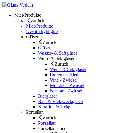
Skip
to
Miet-Produkte
content
Zurück
Miet-Produkte
Event-Highlights
Gläser
Zurück
Gläser
Wasser- & Saftgläser
Wein- & Sektgläser
Zurück
Wein- & Sektgläser
Extreme - Riedel
Vina - Zwiesel
Mondial - Zwiesel
Neckar - Zwiesel
Biergläser
Bar- & Vielzweckgläser
Karaffen & Krüge
Porzellan
Zurück
Porzellan
Porzellanserien