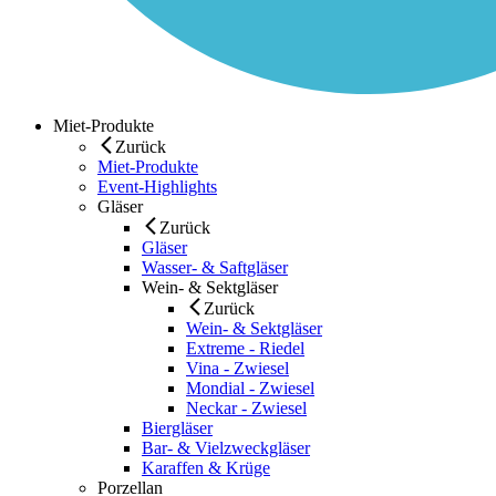
Miet-Produkte
Zurück
Miet-Produkte
Event-Highlights
Gläser
Zurück
Gläser
Wasser- & Saftgläser
Wein- & Sektgläser
Zurück
Wein- & Sektgläser
Extreme - Riedel
Vina - Zwiesel
Mondial - Zwiesel
Neckar - Zwiesel
Biergläser
Bar- & Vielzweckgläser
Karaffen & Krüge
Porzellan