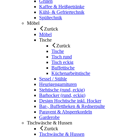
Grillen
Kaffee & Heißgetränke
Kühl- & Gefriertechnik
Spültechnik
Möbel
Zurück
Möbel
Tische
Zurück
Tische
Tisch rund
Tisch eckig
Buffettische
Küchenarbeitstische
Sessel / Stühle
Heurigengarnituren
Stehtische (rund, eckig)
Barhocker (rund, eckig)
Design Hochtische inkl. Hocker
Bar-, Buffettheken & Rednerpulte
Paravent & Absperrkordeln
Garderobe
Tischwäsche & Hussen
Zurück
Tischwäsche & Hussen