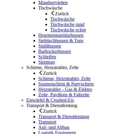
Mundservietten
Tischwäsche
Zurück
Tischwäsche
Tischwäsche rund
Tischwäsche eckig
Heurigengarniturhussen
Stehtischhussen & Tops
Stuhlhussen
Barhockerhussen
Schleifen
Skirtings
Schirme, Heizstrahler, Zelte
Zurück
Schirme, Heizstrahler, Zelte
Sonnenschirm & Partyschirm
Heizstrahler - Gas & Elektro
Zelte, Pavillons & Faltzelte
Eiswürfel & Crushed-Eis
Transport & Dienstleistung
Zurück
Transport & Dienstleistung
Transport
Auf- und Abbau
Logistik Equipment