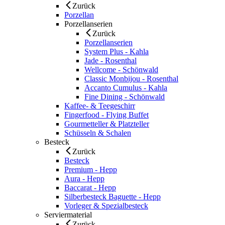
Zurück
Porzellan
Porzellanserien
Zurück
Porzellanserien
System Plus - Kahla
Jade - Rosenthal
Wellcome - Schönwald
Classic Monbijou - Rosenthal
Accanto Cumulus - Kahla
Fine Dining - Schönwald
Kaffee- & Teegeschirr
Fingerfood - Flying Buffet
Gourmetteller & Platzteller
Schüsseln & Schalen
Besteck
Zurück
Besteck
Premium - Hepp
Aura - Hepp
Baccarat - Hepp
Silberbesteck Baguette - Hepp
Vorleger & Spezialbesteck
Serviermaterial
Zurück