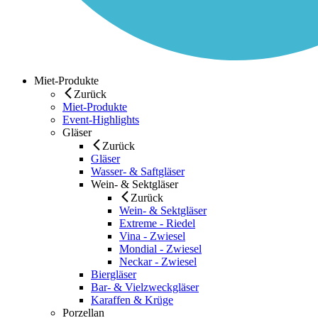
Miet-Produkte
Zurück
Miet-Produkte
Event-Highlights
Gläser
Zurück
Gläser
Wasser- & Saftgläser
Wein- & Sektgläser
Zurück
Wein- & Sektgläser
Extreme - Riedel
Vina - Zwiesel
Mondial - Zwiesel
Neckar - Zwiesel
Biergläser
Bar- & Vielzweckgläser
Karaffen & Krüge
Porzellan