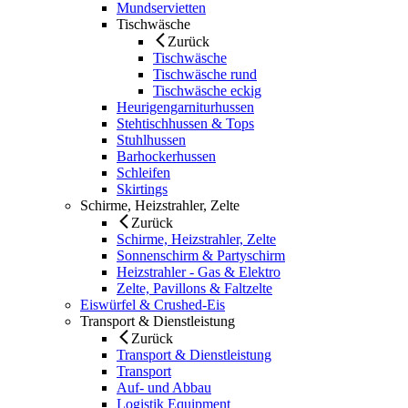
Mundservietten
Tischwäsche
Zurück
Tischwäsche
Tischwäsche rund
Tischwäsche eckig
Heurigengarniturhussen
Stehtischhussen & Tops
Stuhlhussen
Barhockerhussen
Schleifen
Skirtings
Schirme, Heizstrahler, Zelte
Zurück
Schirme, Heizstrahler, Zelte
Sonnenschirm & Partyschirm
Heizstrahler - Gas & Elektro
Zelte, Pavillons & Faltzelte
Eiswürfel & Crushed-Eis
Transport & Dienstleistung
Zurück
Transport & Dienstleistung
Transport
Auf- und Abbau
Logistik Equipment