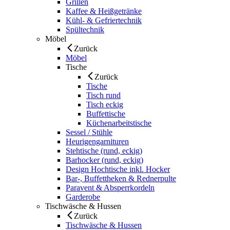
Grillen
Kaffee & Heißgetränke
Kühl- & Gefriertechnik
Spültechnik
Möbel
Zurück
Möbel
Tische
Zurück
Tische
Tisch rund
Tisch eckig
Buffettische
Küchenarbeitstische
Sessel / Stühle
Heurigengarnituren
Stehtische (rund, eckig)
Barhocker (rund, eckig)
Design Hochtische inkl. Hocker
Bar-, Buffettheken & Rednerpulte
Paravent & Absperrkordeln
Garderobe
Tischwäsche & Hussen
Zurück
Tischwäsche & Hussen