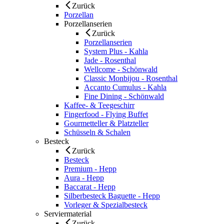
Zurück
Porzellan
Porzellanserien
Zurück
Porzellanserien
System Plus - Kahla
Jade - Rosenthal
Wellcome - Schönwald
Classic Monbijou - Rosenthal
Accanto Cumulus - Kahla
Fine Dining - Schönwald
Kaffee- & Teegeschirr
Fingerfood - Flying Buffet
Gourmetteller & Platzteller
Schüsseln & Schalen
Besteck
Zurück
Besteck
Premium - Hepp
Aura - Hepp
Baccarat - Hepp
Silberbesteck Baguette - Hepp
Vorleger & Spezialbesteck
Serviermaterial
Zurück