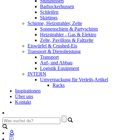
Stuhlhussen
Barhockerhussen
Schleifen
Skirtings
Schirme, Heizstrahler, Zelte
Sonnenschirm & Partyschirm
Heizstrahler - Gas & Elektro
Zelte, Pavillons & Faltzelte
Eiswürfel & Crushed-Eis
Transport & Dienstleistung
Transport
Auf- und Abbau
Logistik Equipment
INTERN
Umverpackung für Verleih-Artikel
Racks
Inspirationen
Über uns
Kontakt