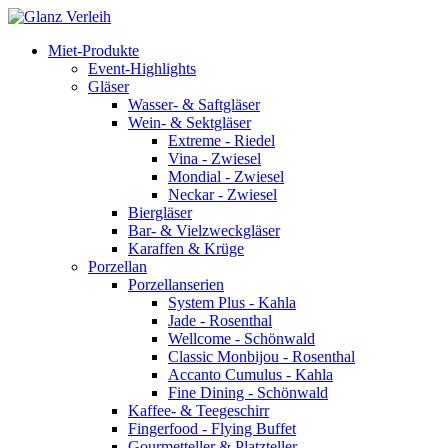
Skip
to
Miet-Produkte
content
Event-Highlights
Gläser
Wasser- & Saftgläser
Wein- & Sektgläser
Extreme - Riedel
Vina - Zwiesel
Mondial - Zwiesel
Neckar - Zwiesel
Biergläser
Bar- & Vielzweckgläser
Karaffen & Krüge
Porzellan
Porzellanserien
System Plus - Kahla
Jade - Rosenthal
Wellcome - Schönwald
Classic Monbijou - Rosenthal
Accanto Cumulus - Kahla
Fine Dining - Schönwald
Kaffee- & Teegeschirr
Fingerfood - Flying Buffet
Gourmetteller & Platzteller