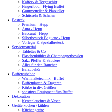
Kaffee- & Teegeschirr
Fingerfood - Flying Buffet
Gourmetteller & Platzteller
Schüsseln & Schalen
Besteck
Premium - Hepp
Aura - Hepp
Baccarat - Hepp
Silberbesteck Baguette - Hepp
Vorleger & Spezialbesteck
Serviermaterial
Tablettes & Co
Flaschenkühler & Champagnerbowlen
Salz, Pfeffer & Sauciere
Alles für den Raucher
Barzubehör
Buffetzubehör
Warmhaltetechnik - Buffet
Buffetplatten & Etageren
Körbe in div. Größen
sonstiges Equipment fürs Buffet
Dekoration
Kerzenleuchter & Vasen
Geräte kochen / kühlen
Küchengeräte