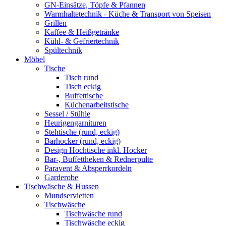
GN-Einsätze, Töpfe & Pfannen
Warmhaltetechnik - Küche & Transport von Speisen
Grillen
Kaffee & Heißgetränke
Kühl- & Gefriertechnik
Spültechnik
Möbel
Tische
Tisch rund
Tisch eckig
Buffettische
Küchenarbeitstische
Sessel / Stühle
Heurigengarnituren
Stehtische (rund, eckig)
Barhocker (rund, eckig)
Design Hochtische inkl. Hocker
Bar-, Buffettheken & Rednerpulte
Paravent & Absperrkordeln
Garderobe
Tischwäsche & Hussen
Mundservietten
Tischwäsche
Tischwäsche rund
Tischwäsche eckig