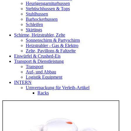
Heurigengarniturhussen
Stehtischhussen & Tops
Stuhlhussen
Barhockerhussen
Schleifen
Skirtings
Schirme, Heizstrahler, Zelte
Sonnenschirm & Partyschirm
Heizstrahler - Gas & Elektro
Zelte, Pavillons & Faltzelte
Eiswürfel & Crushed-Eis
Transport & Dienstleistung
Transport
Auf- und Abbau
Logistik Equipment
INTERN
Umverpackung für Verleih-Artikel
Racks