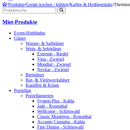
/
Produkte
/
Geräte kochen / kühlen
/
Kaffee & Heißgetränke
/
Thermosk
Miet-Produkte
Event-Highlights
Gläser
Wasser- & Saftgläser
Wein- & Sektgläser
Extreme - Riedel
Vina - Zwiesel
Mondial - Zwiesel
Neckar - Zwiesel
Biergläser
Bar- & Vielzweckgläser
Karaffen & Krüge
Porzellan
Porzellanserien
System Plus - Kahla
Jade - Rosenthal
Wellcome - Schönwald
Classic Monbijou - Rosenthal
Accanto Cumulus - Kahla
Fine Dining - Schönwald