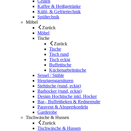
Grillen
Kaffee & Heißgetränke
Kühl- & Gefriertechnik
Spültechnik
Möbel
Zurück
Möbel
Tische
Zurück
Tische
Tisch rund
Tisch eckig
Buffettische
Küchenarbeitstische
Sessel / Stühle
Heurigengarnituren
Stehtische (rund, eckig)
Barhocker (rund, eckig)
Design Hochtische inkl. Hocker
Bar-, Buffettheken & Rednerpulte
Paravent & Absperrkordeln
Garderobe
Tischwäsche & Hussen
Zurück
Tischwäsche & Hussen