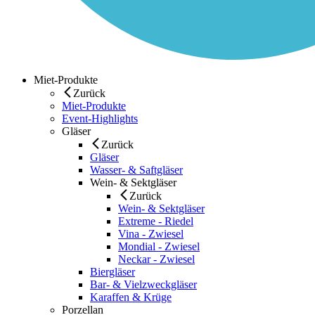
Miet-Produkte
Zurück
Miet-Produkte
Event-Highlights
Gläser
Zurück
Gläser
Wasser- & Saftgläser
Wein- & Sektgläser
Zurück
Wein- & Sektgläser
Extreme - Riedel
Vina - Zwiesel
Mondial - Zwiesel
Neckar - Zwiesel
Biergläser
Bar- & Vielzweckgläser
Karaffen & Krüge
Porzellan