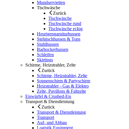
Mundservietten
Tischwäsche
Zurück
Tischwäsche
Tischwäsche rund
Tischwäsche eckig
Heurigengarniturhussen
Stehtischhussen & Tops
Stuhlhussen
Barhockerhussen
Schleifen
Skirtings
Schirme, Heizstrahler, Zelte
Zurück
Schirme, Heizstrahler, Zelte
Sonnenschirm & Partyschirm
Heizstrahler - Gas & Elektro
Zelte, Pavillons & Faltzelte
Eiswürfel & Crushed-Eis
Transport & Dienstleistung
Zurück
Transport & Dienstleistung
Transport
Auf- und Abbau
Logistik Equipment