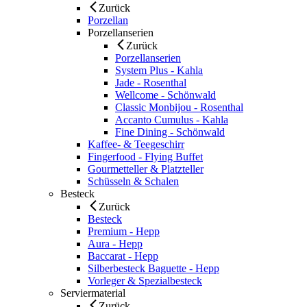
Zurück
Porzellan
Porzellanserien
Zurück
Porzellanserien
System Plus - Kahla
Jade - Rosenthal
Wellcome - Schönwald
Classic Monbijou - Rosenthal
Accanto Cumulus - Kahla
Fine Dining - Schönwald
Kaffee- & Teegeschirr
Fingerfood - Flying Buffet
Gourmetteller & Platzteller
Schüsseln & Schalen
Besteck
Zurück
Besteck
Premium - Hepp
Aura - Hepp
Baccarat - Hepp
Silberbesteck Baguette - Hepp
Vorleger & Spezialbesteck
Serviermaterial
Zurück